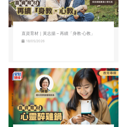
直資育材｜黃志揚 – 再續「身教·心教」
18/05/2026