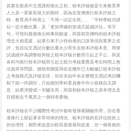
其實在新高中文憑課程推出之初，校本評核確是引來教育界
人士及一眾家長很大的期待，因為在宣傳推行校本評核之
時，教育局不時用上「不用一試定生死」、「平時學校功課
佔一定分數比重」及「更加準確的形成式延續評估」等字
句，可惜到最後推出時事與願違，與當初宣傳時的校本評核
理念大相逕庭，結果引來不少持份者的口誅筆伐與業界之劣
評，包括佔文憑試分數比重太少而失去校本評核本意、用筆
試成績作為調整校與校之校本評核分數而引起之不公、與及
各科均推行校本評核而引起之能力考核重疊及考生時間上無
法負荷等問題。雖然有關當局在近幾年已大幅修訂校本評核
之考核模式及評核安排，但在非由中央在整體文憑試考試機
制下統一作調控，只由個別學科委員會中作小規模自主調
息，結果演變成一非驢非馬，與當初校本評核之原本理念及
目標相去千萬里之一個特有產物。
校本評核在不少國際性考試中都有發揮著關鍵作用，但在香
港推行上卻起著非常特殊的情況。校本評核的在評估技術上
的合理性，相對來說是比較容易發展和促進，但一個有效的