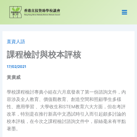
Skip
to
content
直資人語
課程檢討與校本評核
17/02/2021
黃廣威
學校課程檢討專責小組在六月底發表了第一份諮詢文件，內
容涉及全人教育、價值觀教育、創造空間和照顧學生多樣
性、應用學習 、大學收生和STEM教育六大方面，但在考評
改革，特別是在推行新高中文憑試時引入而引起頗多討論的
校本評核，在今次之課程檢討諮詢文件中，卻絲毫未有半點
著墨。