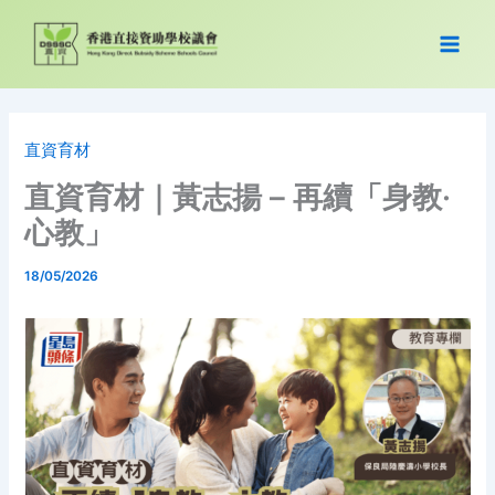
Skip
to
content
直資育材
直資育材｜黃志揚 – 再續「身教·
心教」
18/05/2026