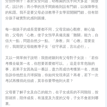
分別作例子：基於安全問題，幼稚園的洗手間大多是「開放
式」設計的；而小學的洗手間廁格則設有門鎖，以保障學生
的私隱。我不是要父母必須教導子女學習開關門鎖，但有部
分孩子確實對此感到困擾。
每一個孩子的成長需要都不同，父母宜細心觀察、耐心協
助，父母的「心教」使子女預早具備克服「難關」能力，自
信大一點，問題自然少一點。「身教」與「心教」需要並
行，我期望父母能教導子女「信守承諾，言出必行」。
又以一簡單例子說明：我曾經聽到有父母對子女說：「若你
考獲全級第一名，你想要甚麼都可以。」這是非常危險的
事，若果子女因為這一番話，盡力而成功考獲第一名，然後
告訴你他想去月球探險，你如何兌現承諾？再者，若下一次
考試再獲得此佳績，莫非你要帶他到火星？
父母要了解子女及自己的能力，在子女成長的不同階段，按
部就班，陪伴成長，有溫度及力度的父母，子女不會差到哪
裏。