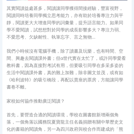
其實閱讀益處甚多，閱讀讓同學獲得間接經驗，豐富視野，
閱讀同時培養同學獨立思考能力，亦有助於培養專注力與平
靜，閱讀更大大增進同學的詞彙量，提升語言能力。如果同
學不愛閱讀，試想想對於同學的成長影響多大？專注力弱、
不愛思考、欠缺耐性、執筆忘字、言之無物…
我們小時候沒有電腦手機，除了讀書及玩樂，也有時間、空
間、興趣去閱讀課外書；但α世代實在太忙了，或許同學愛看
教科書，因為直接對考試有用，但要吸引同學在多采多姿的
生活中閱讀課外書，真的難上加難，除非圖文並茂，或有如
《哈利波特》的吸引橋段，再配以賣座的票房，方能讓同學
書卷不離。
家校如何協作推動廣泛閱讀？
首先，要營造合適的閱讀環境，學校在圖書館新增兩個角
落，一個角落以國務院夏寶龍主任名義捐贈有關中華歷史文
化的書籍的閱讀角，另一為四川政府與校合作而建成的「熊