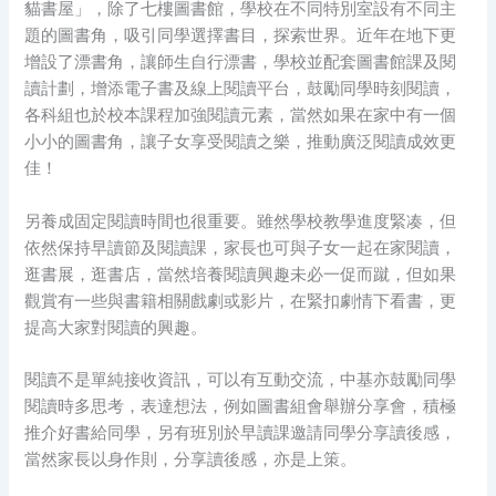
貓書屋」，除了七樓圖書館，學校在不同特別室設有不同主
題的圖書角，吸引同學選擇書目，探索世界。近年在地下更
增設了漂書角，讓師生自行漂書，學校並配套圖書館課及閱
讀計劃，增添電子書及線上閱讀平台，鼓勵同學時刻閱讀，
各科組也於校本課程加強閱讀元素，當然如果在家中有一個
小小的圖書角，讓子女享受閱讀之樂，推動廣泛閱讀成效更
佳！
另養成固定閱讀時間也很重要。雖然學校教學進度緊凑，但
依然保持早讀節及閱讀課，家長也可與子女一起在家閱讀，
逛書展，逛書店，當然培養閱讀興趣未必一促而蹴，但如果
觀賞有一些與書籍相關戲劇或影片，在緊扣劇情下看書，更
提高大家對閱讀的興趣。
閱讀不是單純接收資訊，可以有互動交流，中基亦鼓勵同學
閱讀時多思考，表達想法，例如圖書組會舉辦分享會，積極
推介好書給同學，另有班別於早讀課邀請同學分享讀後感，
當然家長以身作則，分享讀後感，亦是上策。