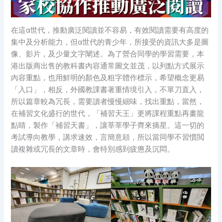
在這α世代，推動廣泛閱讀並不容易，有效閱讀需要有高度的
集中及分析能力，但α世代的青少年，所接受的資訊大多是圖
像、影片，及少量文字闡述。為了營合同學的學習需要，本
港出版商出售的教科書內容通常圖文並茂，以列點方式展示
內容重點，也用鮮明的顏色及粗字體作標示，希望概念更易
「入口」，相反，外國教課書著重情境引入，不單刀直入，
所以篇章較為冗長，需要讀者慢慢細味，找出重點，當然，
在補習文化盛行的世代，「補習天王」更將課程重點再畫龍
點睛，製作「補習天書」，讓莘莘學子齊來摘星。這一切的
考試導向教學，講求速效，言簡意頦，所以當同學不習慣閲
讀複雜或冗長的文章時，會特別感到疲憊及沉悶。