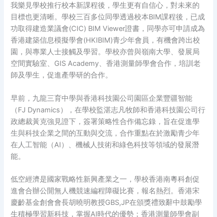
我樂見學校推行校本新課程後，學生更有自信心，對未來的
目標也更清晰。學校三百多位同學透過校本BIM課程後，已成
功取得建造業議會(CIC) BIM Viewer證書，同學亦可申請成為
香港建築信息模擬學會(HKIBIM)青少年會員，有機會跨出校
園，與專業人士接觸及學習。學校亦曾與嶺南大學、發展局
空間實驗室、GIS Academy、香港測量師學會合作，培訓老
師及學生，促進產學研的合作。
早前，九龍三育中學與香港科技園公司園區企業豐疆智能
（FJ Dynamics），在學校監湛志凡牧師和香港科技園公司行
政總裁黃克強見證下，簽署策略性合作備忘錄，旨在促進學
生與科技企業之間的互動與交流，合作重點在於激勵青少年
在人工智能（AI）、機械人技術和綠色科技等領域的發展潛
能。
低空經濟是國家戰略性新興產業之一，學校香港南粵科創促
進會合辦公開無人機競速編程障礙比賽，報名熱烈。香港宋
慶齡基金創會會長胡曉明教授GBS,JP在頒獎禮致辭中鼓勵學
生積極學習新科技，掌握AI時代的優勢；香港測量師學會副