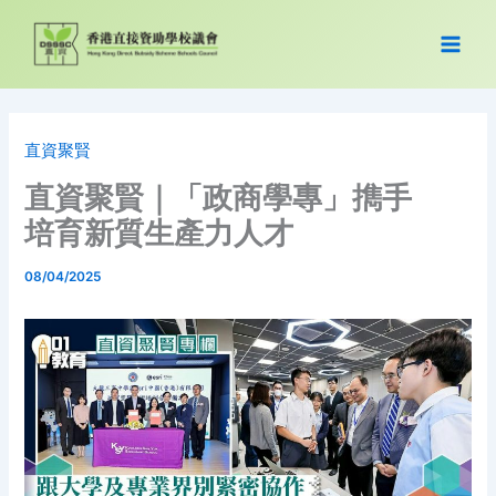
Skip
to
content
直資聚賢
直資聚賢｜「政商學專」擕手
培育新質生產力人才
08/04/2025