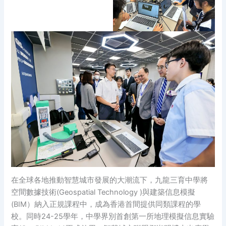
在全球各地推動智慧城市發展的大潮流下，九龍三育中學將
空間數據技術(Geospatial Technology )與建築信息模擬
(BIM）納入正規課程中，成為香港首間提供同類課程的學
校。同時24-25學年，中學界別首創第一所地理模擬信息實驗