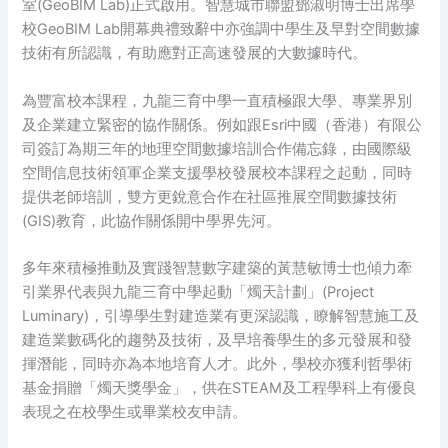
室(GeoBIM Lab)正式啟用。智慧城市聯盟鄧淑明博士出席學
校GeoBIM Lab開幕典禮致辭中亦強調中學生及早對空間數據
技術有所認識，有助應對正高速發展的大數據時代。
為豐富校本課程，九龍三育中學一直積極跟大學、專業界別
及企業建立緊密的協作關係。例如跟Esri中國（香港）有限公
司簽訂為期三年的地理空間數據培訓合作備忘錄，由國際級
空間信息技術領軍企業支援學校發展校本課程之起動，同時
提供老師培訓，雙方更銳意合作在社區推展空間數據技術
(GIS)教育，此協作關係開中學界先河。
多年來積極推動及實踐智慧數字建築的黃慧敏博士也傾力牽
引業界代表與九龍三育中學起動「燭天計劃」(Project
Luminary)，引導學生對建造業有更深認識，瞭解智慧施工及
建造業數碼化的趨勢及技術，及早培養學生的多元發展和發
揮潛能，同時亦為本地培育人才。此外，學校亦獲利哲學術
基金捐贈「燭天獎學金」，供在STEAM及工程學科上有優良
表現之在校學生或畢業校友申請。