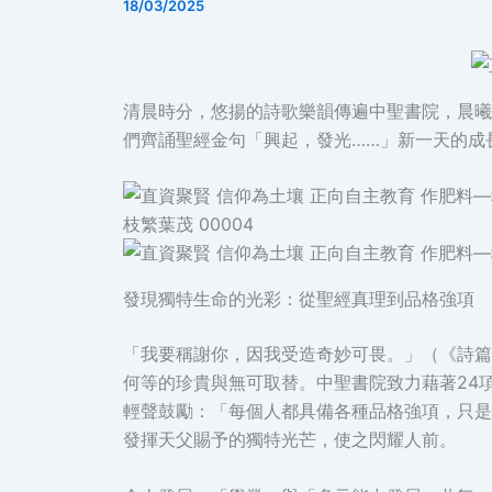
18/03/2025
清晨時分，悠揚的詩歌樂韻傳遍中聖書院，晨曦
們齊誦聖經金句「興起，發光……」新一天的成
發現獨特生命的光彩：從聖經真理到品格強項
「我要稱謝你，因我受造奇妙可畏。」（《詩篇
何等的珍貴與無可取替。中聖書院致力藉著24
輕聲鼓勵：「每個人都具備各種品格強項，只是
發揮天父賜予的獨特光芒，使之閃耀人前。