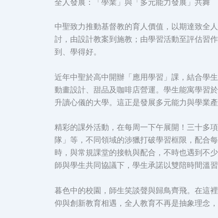
全人發展：「學業」與「多元能力發展」共舞
中聖致力推動基督教的育人價值，以期達致全人
討，由設計教案到施教；由學習活動至評估習作
到、學得好。
近年中聖於高中開辦「應用學習」課，結合學生
動畫設計、甜品及咖啡店營運。學生能寓學習於
升讀心儀的大學。這正是發展多元能力與學業產
精彩的課外活動，在每周一下午展開！三十多項聯
隊」等，不同領域的涉獵打破學習框限，配合每
時，與常規課堂的接軌與配合，不時也遇到不少
師與學生共同協議下，學生承諾以雙陪時間溫習
暮色中的校園，師生笑談聲與歸鳥齊飛。在這裡
仰與創新教育相遇，全人教育不再是抽象理念，