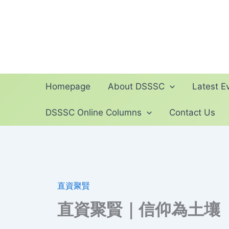
Skip
to
content
Homepage
About DSSSC
Latest Ev
DSSSC Online Columns
Contact Us
直資聚賢
直資聚賢｜信仰為土壤