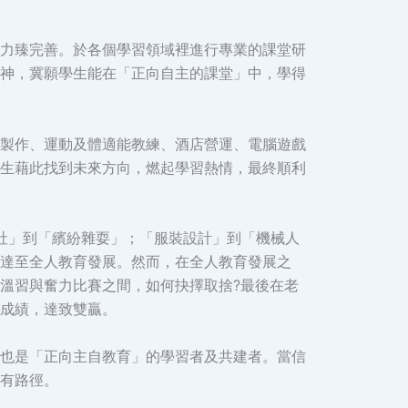
力臻完善。於各個學習領域裡進行專業的課堂研
神，冀願學生能在「正向自主的課堂」中，學得
製作、運動及體適能教練、酒店營運、電腦遊戲
生藉此找到未來方向，燃起學習熱情，最終順利
研習社」到「繽紛雜耍」；「服裝設計」到「機械人
達至全人教育發展。然而，在全人教育發展之
溫習與奮力比賽之間，如何抉擇取捨?最後在老
成績，達致雙贏。
也是「正向主自教育」的學習者及共建者。當信
有路徑。