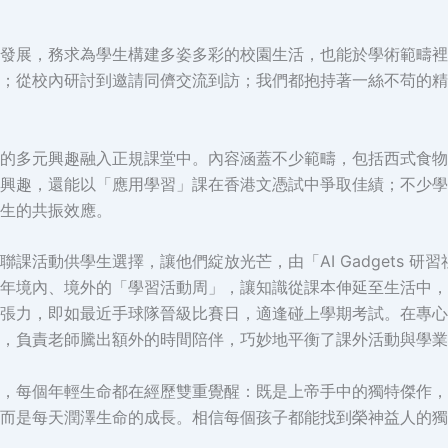
發展，務求為學生構建多姿多彩的校園生活，也能於學術範疇裡
；從校內研討到邀請同儕交流到訪；我們都抱持著一絲不苟的精
的多元興趣融入正規課堂中。內容涵蓋不少範疇，包括西式食物
興趣，還能以「應用學習」課在香港文憑試中爭取佳績；不少學
生的共振效應。
課活動供學生選擇，讓他們綻放光芒，由「AI Gadgets 
年境內、境外的「學習活動周」，讓知識從課本伸延至生活中，
張力，即如最近手球隊晉級比賽日，適逢碰上學期考試。在專心
，負責老師騰出額外的時間陪伴，巧妙地平衡了課外活動與學業
，每個年輕生命都在經歷雙重覺醒：既是上帝手中的獨特傑作，
而是每天潤澤生命的成長。相信每個孩子都能找到榮神益人的獨