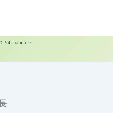
 Publication
長