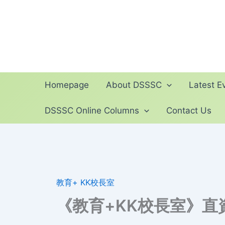
Skip
to
content
Homepage
About DSSSC
Latest Ev
DSSSC Online Columns
Contact Us
教育+ KK校長室
《教育+KK校長室》直