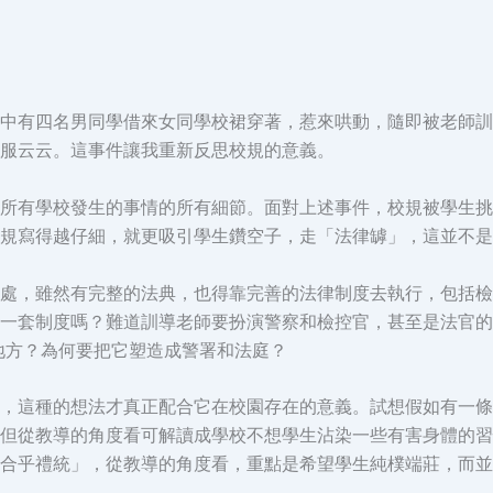
中有四名男同學借來女同學校裙穿著，惹來哄動，隨即被老師訓
服云云。這事件讓我重新反思校規的意義。
所有學校發生的事情的所有細節。面對上述事件，校規被學生挑
規寫得越仔細，就更吸引學生鑽空子，走「法律罅」，這並不是
處，雖然有完整的法典，也得靠完善的法律制度去執行，包括檢
一套制度嗎？難道訓導老師要扮演警察和檢控官，甚至是法官的
地方？為何要把它塑造成警署和法庭？
，這種的想法才真正配合它在校園存在的意義。試想假如有一條
但從教導的角度看可解讀成學校不想學生沾染一些有害身體的習
合乎禮統」，從教導的角度看，重點是希望學生純樸端莊，而並