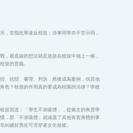
斥，並指此舉違反校規；涉事同學亦不甘示弱，
戰，最直線的想法就是急急在校規中補上一條，
校規的意義。
控、抗辯、審理、判決，然後成為案例，供其他
角色？校規的作用真的要成為校園的法律？學校
校規寫道：「學生不准吸煙」，從條文的角度學
慣，那「不准吸煙」就涵蓋了其他有害身體的事
非糾纏於男生可否穿著女生校裙。