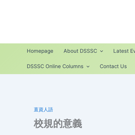
Skip
to
content
Homepage
About DSSSC
Latest Ev
DSSSC Online Columns
Contact Us
直資人語
校規的意義