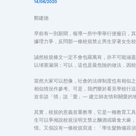
14/06/2020
鄭建德
早前有一則新聞，報導一所中學舉行便服日，其
據理力爭，反問那一條校規禁止男生穿著女生校
誠然校規條文一定不會包羅萬有，亦不可能涵蓋
以堵塞漏洞；可以，這也是最危險的做法，因校
當然大家可以想像，社會的法律制度也有相似之
相似情況作參考。可是，我們樂於看見學校行這
豈非談「情」說「愛」— 建立師友情和關愛的
其實，校規的意義首重教導，它是一種教育工具
生可以爭拗說校規沒明文禁止酗酒或吸食大麻，
情。又假設有一條校規寫道：「學生髮飾儀容須