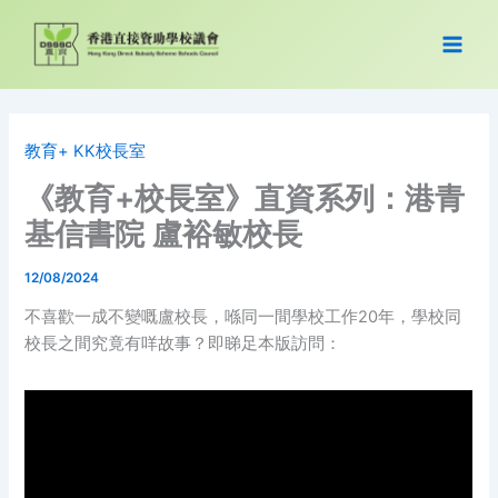
Skip
to
content
教育+ KK校長室
《教育+校長室》直資系列：港青
基信書院 盧裕敏校長
12/08/2024
不喜歡一成不變嘅盧校長，喺同一間學校工作20年，學校同
校長之間究竟有咩故事？即睇足本版訪問：