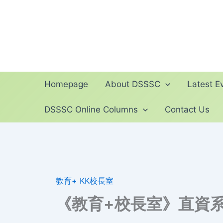
Skip
to
content
Homepage
About DSSSC
Latest Ev
DSSSC Online Columns
Contact Us
教育+ KK校長室
《教育+校長室》直資系