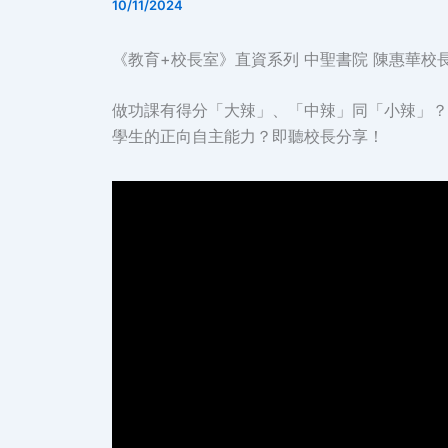
10/11/2024
《教育+校長室》直資系列 中聖書院 陳惠華校長
做功課有得分「大辣」、「中辣」同「小辣」？
學生的正向自主能力？即聽校長分享！