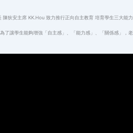
 陳狄安主席 KK.Hou 致力推行正向自主教育 培育學生三大
為了讓學生能夠增強「自主感」、「能力感」、「關係感」，老