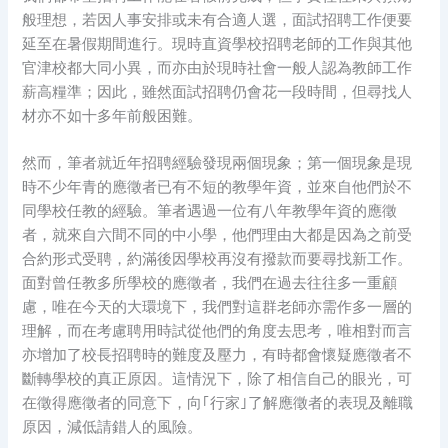
般理想，若因人事安排或未有合適人選，面試招聘工作便要
延至在暑假期間進行。現時直資學校招聘老師的工作與其他
官津校都大同小異，而亦由於現時社會一般人認為教師工作
薪高糧準；因此，雖然面試招聘仍會花一段時間，但尋找人
材亦不如十多年前般困難。
然而，筆者就近年招聘經驗發現兩個現象；第一個現象是現
時不少年青的應徵者已有不短的教學年資，並來自他們於不
同學校任教的經驗。筆者遇過一位有八年教學年資的應徵
者，就來自六間不同的中小學，他們理由大都是因為之前受
合約形式受聘，約滿後因學校再沒有撥款而要尋找新工作。
面對曾任教多所學校的應徵者，我們在過去往往多一重顧
慮，唯在今天的大環境下，我們對這群老師亦需作多一層的
理解，而在考慮聘用時試從他們的角度去思考，唯相對而言
亦增加了校長招聘時的難度及壓力，有時都會懷疑應徵者不
斷轉學校的真正原因。這情況下，除了相信自己的眼光，可
在徵得應徵者的同意下，向｢行家｣了解應徵者的表現及離職
原因，減低請錯人的風險。