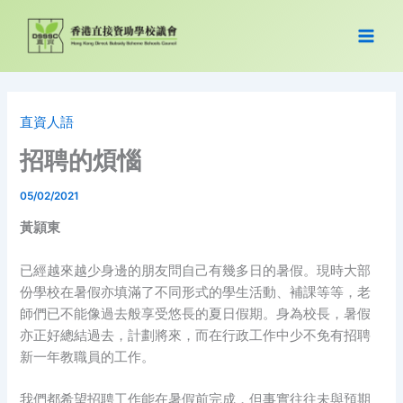
Skip
to
content
直資人語
招聘的煩惱
05/02/2021
黃頴東
已經越來越少身邊的朋友問自己有幾多日的暑假。現時大部
份學校在暑假亦填滿了不同形式的學生活動、補課等等，老
師們已不能像過去般享受悠長的夏日假期。身為校長，暑假
亦正好總結過去，計劃將來，而在行政工作中少不免有招聘
新一年教職員的工作。
我們都希望招聘工作能在暑假前完成，但事實往往未與預期