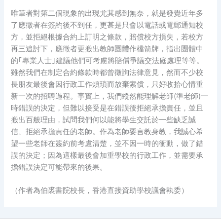
唯筆者對第二個現象的出現尤其感到無奈，就是發覺近年多
了應徵者在簽約後不到任，更甚是只會以電話或電郵通知校
方，並拒絕根據合約上訂明之條款，賠償校方損失，若校方
再三追討下，應徵者更搬出教師團體作檔箭牌，指出團體中
的｢專業人士｣建議他們可考慮將賠償爭議交法庭處理等等。
雖然我們在制定合約條款時都曾徵詢法律意見，然而不少校
長朋友最後會因行政工作煩瑣而放棄索償，只好收拾心情重
新一次的招聘過程。事實上，我們縱然能理解老師(準老師)一
時錯誤的決定，但難以接受是在錯誤後拒絕承擔責任，並且
搬出百般理由，試問我們何以能將學生交託於一些缺乏誠
信、拒絕承擔責任的老師。作為老師要言教身教，我誠心希
望一些老師在簽約前考慮清楚，並不因一時的衝動，做了錯
誤的決定；因為這樣最後會加重學校的行政工作，並需要承
擔錯誤決定可能帶來的後果。
（作者為伯裘書院校長，香港直接資助學校議會執委）