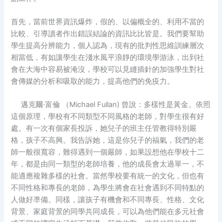
首先，當前世界資訊爆炸，假的、以偏概全的、利用不當的
比較、引導讀者作出錯誤結論的資訊比比皆是。我們要幫助
學生提高分辨能力，個人認為，現有的批判性思維訓練層次
相當低，有如讓學生在淺水風平浪靜的環境學游泳，出到社
會在大海中容易被淹沒，學校可以見縫插針的加強學生對社
會傳媒的分析和吸取的能力，提高他們的免疫力。
邁克爾·富倫 （Michael Fullan) 曾說：多樣性是黃金。依照
這個原理，學校有不同類型不同風格的老師，對學生很有好
處。有一次有個家長投訴，她兒子的班主任管教得特別嚴
格，孩子不高興。我告訴她，這是你兒子的福氣，我們的老
師一般很寬容，難得遇到一個嚴師，如果設想他在學校十二
年，都是由同一類型的老師培養，他的成長會太過單一，不
能適應複雜多樣的社會。當然學校要有統一的文化，但也有
不同性格和專長的老師，為學生將會在社會遇到不同特點的
人做好凖備。同樣，讓孩子有機會和不同專長、性格、文化
背景、家庭背景的同學共同成長，可以為他們能在多元社會