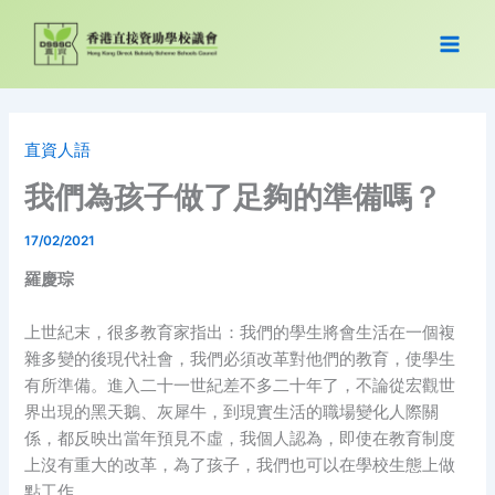
Skip
to
content
直資人語
我們為孩子做了足夠的準備嗎？
17/02/2021
羅慶琮
上世紀末，很多教育家指出：我們的學生將會生活在一個複
雜多變的後現代社會，我們必須改革對他們的教育，使學生
有所準備。進入二十一世紀差不多二十年了，不論從宏觀世
界出現的黑天鵝、灰犀牛，到現實生活的職場變化人際關
係，都反映出當年預見不虛，我個人認為，即使在教育制度
上沒有重大的改革，為了孩子，我們也可以在學校生態上做
點工作。