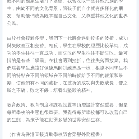
或不同的國家生活打下基礎。我曾收取一些其他民族的學
生，由於不同的文化背景，讓孩子們自小就有多樣化的朋
友，幫助他們成為既掌握自己文化，又尊重其他文化的世界
公民。
由於社會複雜多變，我們下一代將會遇到較多的波折，成功
與失敗會互相交替。相反，學生在學校的經歷比較單純，成
功的學生往往一直成功，而失敗的學生往往不斷失敗。最可
惜的是有些「學霸」在社會遇到挫折，往往失落而放棄。我
們培養學生應該好像練馬師訓練馬匹一樣，根據不同學生不
同的特點在不同的領域在不同的時候給予不同的鞭策和鼓
勵，使他們有不同的波折，在波折的成功與失敗成長，使之
勝之不驕，敗之不餒，培養出堅毅的精神。
教育政策、教育制度和課程設置等頂層設計當然重要，但是
每所學校的生態也很重要。我覺得每所學校都可以改善自己
的生態，為孩子能在動盪多變的世界安然生存。
（作者為香港直接資助學校議會榮譽外務秘書）