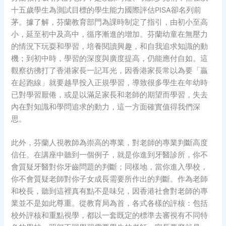
十五歲學生為測試目標的學生能力國際評估PISA卻名列前
茅。據了解，芬蘭教育部門為課時制定了指引，由初小至高
小，延至初中及高中，循序漸進的增加。芬蘭幼童在無壓力
的情況下玩耍和學習，培養閱讀興趣，和自我追求知識的動
機；到初中時，學習的深度與廣度提高，仍能應付自如。這
觀察彷彿打了香港家長一記耳光，因香港家長常以為要「贏
在起跑線」就要越早投入正規學習，導致很多學生在年幼時
已對學習厭倦，或是以滿足家長和老師的期望而學習，失去
內在對知識和學問追求的動力，這一方面確實值得我們深
思。
此外，芬蘭人視教師為崇高的專業，對老師的專業判斷高度
信任。在講座中聽到一個例子，就是你進到牙醫診所，你不
會質疑牙醫對你牙齒問題的判斷；同樣地，當你進入學校，
你不會質疑老師對你子女成長需要所作出的判斷。作為老師
和校長，聽到這裡真有點不是味兒，因香港社會對老師的專
業並不是如此尊重。從教育局為首，各式各樣的評核：包括
校外評核和重點視學，都以一套既定的標準去審視有不同特