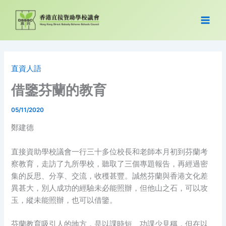
Skip
to
content
直資人語
借鑒芬蘭的教育
05/11/2020
鄭建德
直接資助學校議會一行三十多位校長和老師本月初到芬蘭考
察教育，走訪了九所學校，聽取了三個專題報告，再經過密
集的反思、分享、交流，收穫甚豐。誠然芬蘭與香港文化差
異甚大，別人成功的經驗未必能照辦，但他山之石，可以攻
玉，縱未能照辦，也可以借鑒。
芬蘭教育吸引人的地方，是以課時短、功課少見稱，但在以