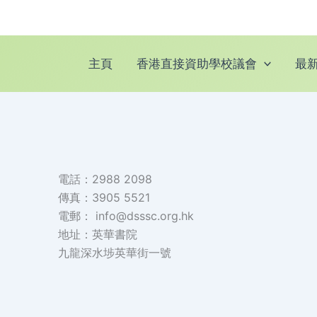
跳
至
主
主頁
香港直接資助學校議會
最
要
內
容
電話：2988 2098
傳真：3905 5521
電郵： info@dsssc.org.hk
地址：
英華書院
九龍深水埗英華街一號