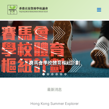
跳
至
主
要
內
容
慶祝中
賽馬會學校體育樞紐計劃
最新消息
Hong Kong Summer Explorer