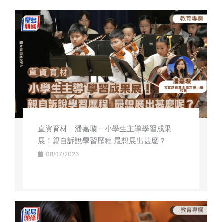
直資育材｜潘嘉璇 – 小學生主導學習成果
展！親自訴說學習歷程 最想展出甚麼？
08/07/2026