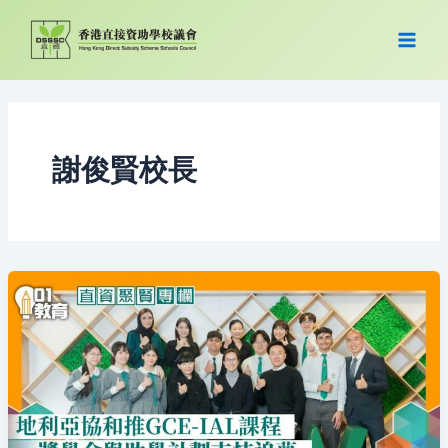
跳
至
主
要
內
容
謝俊賢校長
直
資
聚
賢
｜
機
會
在
「協
和」:
高
性
價