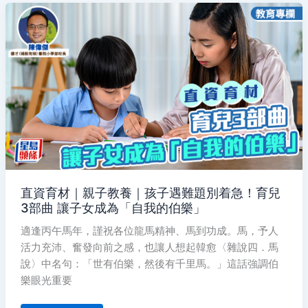
直
資
育
材
｜
親
子
教
養
｜
孩
子
遇
難
題
別
着
急！
育
兒
直資育材｜親子教養｜孩子遇難題別着急！育兒
3
3部曲 讓子女成為「自我的伯樂」
部
曲
讓
適逢丙午馬年，謹祝各位龍馬精神、馬到功成。馬，予人
子
活力充沛、奮發向前之感，也讓人想起韓愈〈雜說四．馬
女
成
說〉中名句：「世有伯樂，然後有千里馬。」這話強調伯
為
「自
樂眼光重要
我
的
伯