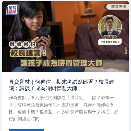
直
資
育
材
｜
何
廸
信
–
期
末
考
試
點
部
署？
校
長
建
議：
直資育材｜何廸信 – 期末考試點部署？校長建
讓
議：讓孩子成為時間管理大師
孩
子
成
作為教師，看到學生的測驗卷「滿江紅」，除了鼓勵一
為
番，有時難免會責怪學生不盡力溫書：為何不能修心養
時
間
性、遠離手機？也會想，不少家長若能多與子女溝通、好
管
理
好計劃溫習時間
大
師