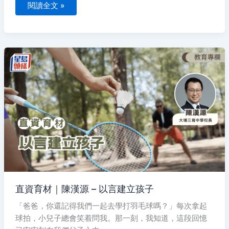
閱讀全文 »
直
資
育
材
｜
陳
漢
源
–
以
言
建
立
孩
子
直資育材｜陳漢源 – 以言建立孩子
「爸爸，你還記得我們一起去學打羽毛球嗎？」每次拿起
球拍，小兒子總會笑着問我。那一刻，我知道，這段回憶