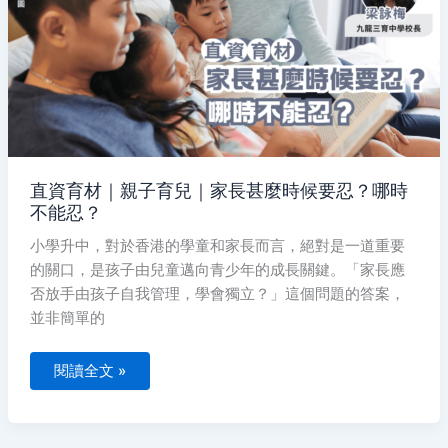
子
育
兒
｜
家
長
甚
麼
時
候
要
忍？
哪
時
直資育材｜親子育兒｜家長甚麼時候要忍？哪時
不
不能忍？
能
忍？
小學升中，對於香港的學童和家長而言，絕對是一道重要
的關口，是孩子由兒童邁向青少年的成長關鍵。「家長應
否放手由孩子自我管理，學會獨立？」這個問題的答案，
並非簡單的
閱讀全文 »