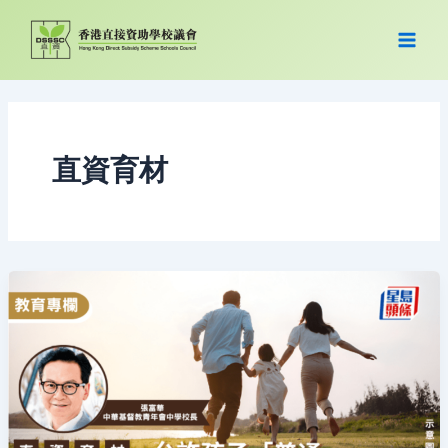
跳
至
主
要
內
容
直資育材
直
資
育
材
｜
張
富
華
–
允
許
孩
子