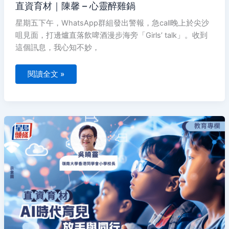
直資育材｜陳馨 – 心靈醉雞鍋
星期五下午，WhatsApp群組發出警報，急call晚上於尖沙
咀見面，打邊爐直落飲啤酒漫步海旁「Girls’ talk」。收到
這個訊息，我心知不妙，
閱讀全文 »
直
資
育
材
｜
吳
曉
靈
–
AI
時
代
育
兒：
放
手