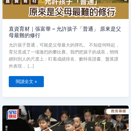
「普
通」
原
來
是
父
母
直資育材｜張富華 – 允許孩子「普通」 原來是父
最
母最難的修行
難
的
修
允許孩子普通，可能是父母最大的掙扎。 不知從何時起，
行
育兒竟成了一場激烈的攀比賽。我們把孩子的成長，悄悄
綁到別人的尺度上：盯着成績排名、數特長證書、盤算課
外表現， […]
閱讀全文 »
直
資
育
材
｜
潘