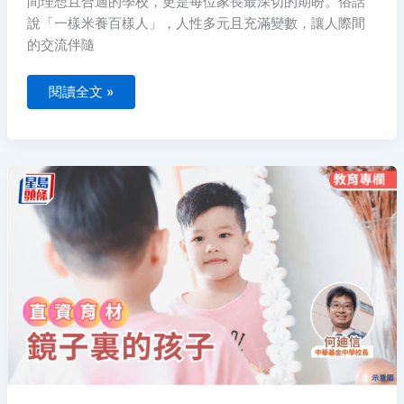
間理想且合適的學校，更是每位家長最深切的期盼。俗話
學
校
說「一樣米養百樣人」，人性多元且充滿變數，讓人際間
互
信
的交流伴隨
閱讀全文 »
直
資
育
材
｜
何
廸
信
–
鏡
子
裏
的
孩
子