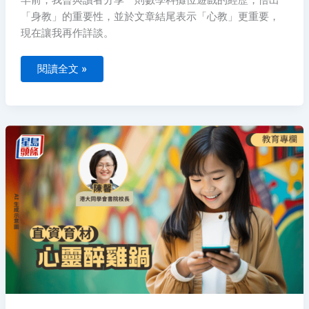
「身教」的重要性，並於文章結尾表示「心教」更重要，
現在讓我再作詳談。
閱讀全文 »
直
資
育
材
｜
陳
馨
–
心
靈
醉
雞
鍋