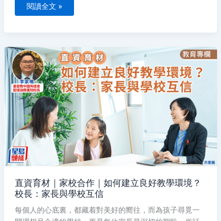
樂」
閱讀全文 »
直
資
育
材
｜
家
校
合
作
｜
如
何
建
立
良
好
教
學
環
境？
直資育材｜家校合作｜如何建立良好教學環境？
校
校長：家長與學校互信
長：
家
長
每個人的心底裏，都藏着對美好的嚮往，而為孩子尋覓一
與