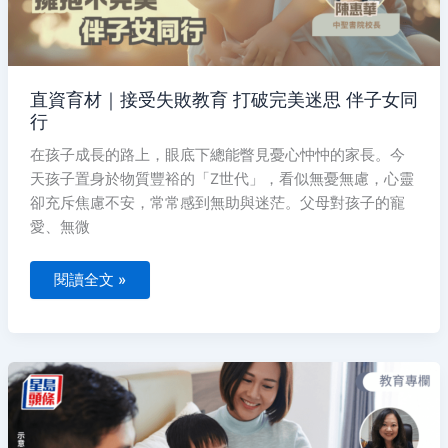
完
美
迷
思
伴
子
女
直資育材｜接受失敗教育 打破完美迷思 伴子女同
同
行
行
在孩子成長的路上，眼底下總能瞥見憂心忡忡的家長。今
天孩子置身於物質豐裕的「Z世代」，看似無憂無慮，心靈
卻充斥焦慮不安，常常感到無助與迷茫。父母對孩子的寵
愛、無微
閱讀全文 »
直
資
育
材
｜
親