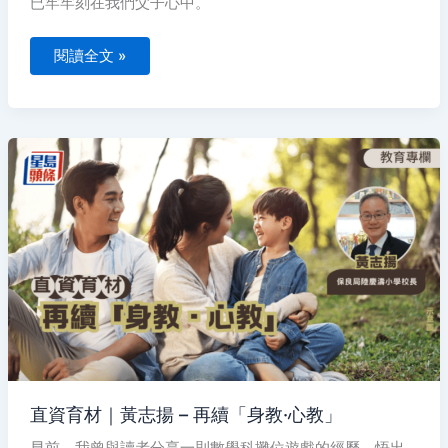
已牢牢刻在我們父子心中。
閱讀全文 »
直
資
育
材
｜
黃
志
揚
–
再
續
「身
教
·
心
教」
直資育材｜黃志揚 – 再續「身教·心教」
早前，我曾與讀者分享一則數學科攤位遊戲的經歷，悟出