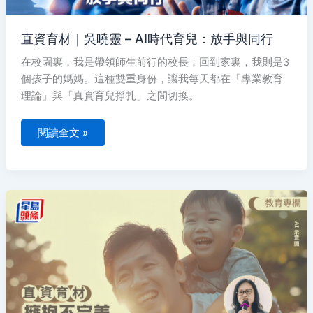
與
同
行
直資育材｜吳曉靈 – AI時代育兒：放手與同行
在校園裏，我是帶領師生前行的校長；回到家裏，我則是3
個孩子的媽媽。這種雙重身份，讓我每天都在「專業教育
理論」與「真實育兒掙扎」之間切換。
閱讀全文 »
直
資
育
材
｜
接
受
失
敗
教
育
打
破