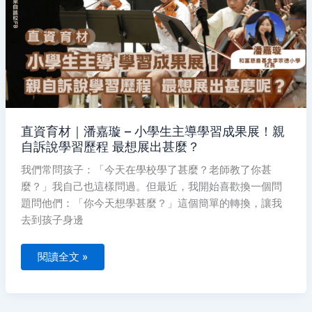
嘉
璇
–
小
學
生
主
導
學
習
成
果
展！
親
直資育材｜潘嘉璇 – 小學生主導學習成果展！親
自
自訴說學習歷程 最想展出甚麼？
訴
說
學
我們常問孩子：「今天在學校學了甚麼？老師教了你甚
習
麼？」我自己也這樣問過。但最近，我開始喜歡換一個問
歷
程
題問他們：「你今天想學甚麼？」這個簡單的轉換，讓我
最
想
去到孩子身邊
展
出
甚
麼？
閱讀全文 »