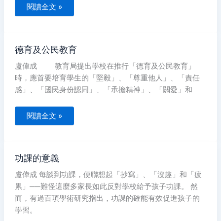
閱讀全文 »
德
德育及公民教育
育
及
盧偉成 教育局提出學校在推行「德育及公民教育」
公
民
時，應首要培育學生的「堅毅」、「尊重他人」、「責任
教
育
感」、「國民身份認同」、「承擔精神」、「關愛」和
閱讀全文 »
功
功課的意義
課
的
盧偉成 每談到功課，便聯想起「抄寫」、「沒趣」和「疲
意
義
累」──難怪這麼多家長如此反對學校給予孩子功課。 然
而，有過百項學術研究指出，功課的確能有效促進孩子的
學習。