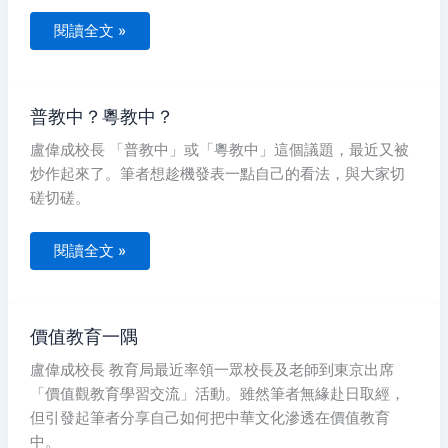
閱讀全文 »
普
普教中？粵教中？
教
中？
盧偉成校長 「普教中」或「粵教中」這個議題，最近又被
粵
教
炒作起來了。筆者想趁機發表一點自己的看法，與大家切
中？
磋切磋。
閱讀全文 »
價
價值教育一隅
值
教
盧偉成校長 教育局最近率領一眾校長及老師到東京出席
育
一
「價值觀教育學習交流」活動。雖然筆者無緣赴日取經，
隅
但引發起筆者分享自己如何把中華文化滲透在價值教育
中。