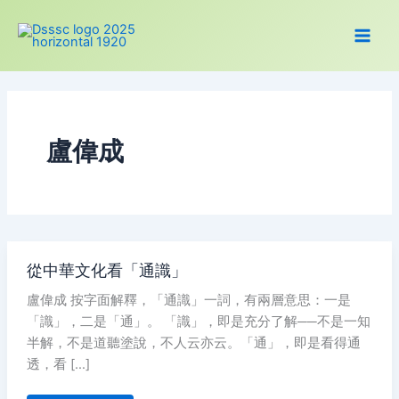
跳
至
主
要
內
容
盧偉成
從
從中華文化看「通識」
中
華
盧偉成 按字面解釋，「通識」一詞，有兩層意思：一是
文
化
「識」，二是「通」。 「識」，即是充分了解──不是一知
看
「通
半解，不是道聽塗說，不人云亦云。「通」，即是看得通
識」
透，看 […]