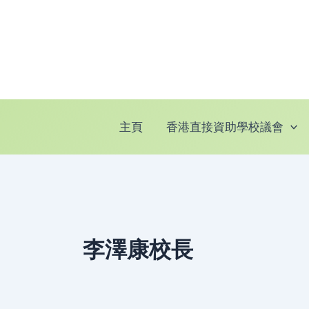
跳
至
主
要
內
容
主頁
香港直接資助學校議會
李澤康校長