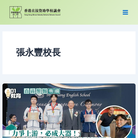
跳
至
主
要
內
容
張永豐校長
直
資
聚
賢
｜
肯
努
力，
終
可
發
亮；
爭