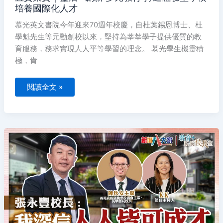
活
培養國際化人才
‧
創
新
慕光英文書院今年迎來70週年校慶，自杜葉錫恩博士、杜
多
元
學魁先生等元勳創校以來，堅持為莘莘學子提供優質的教
教
育服務，務求實現人人平等學習的理念。 慕光學生機靈積
育
打
極，肯
造
體
驗
型
閱讀全文 »
學
校
培
養
國
際
《教
化
育
人
+校
才
長
室》
直
資
學
校
系
列：
慕
光
英