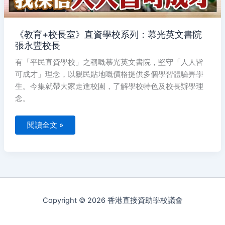
文
書
院
張
《教育+校長室》直資學校系列：慕光英文書院
永
豐
張永豐校長
校
長
有「平民直資學校」之稱嘅慕光英文書院，堅守「人人皆
可成才」理念，以親民貼地嘅價格提供多個學習體驗畀學
生。今集就帶大家走進校園，了解學校特色及校長辦學理
念。
閱讀全文 »
Copyright © 2026 香港直接資助學校議會