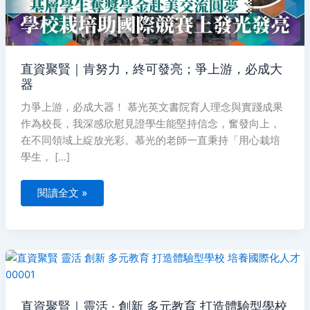
上
游，
必
成
大
器
直資聚賢｜肯努力，終可發亮；爭上游，必成大
器
力爭上游，必成大器！ 慕光英文書院育人理念與實踐成果
作為校長，我深感欣慰見證學生能堅持信念，奮發向上，
在不同領域上綻放光彩。慕光的老師一直秉持「用心栽培
學生， […]
閱讀全文 »
直
資
聚
賢
｜
靈
直資聚賢｜靈活 ‧ 創新 多元教育 打造體驗型學校