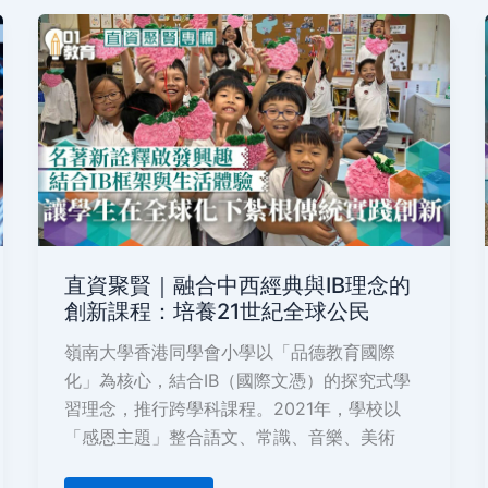
直
資
聚
賢
｜
融
合
中
西
經
典
與
IB
理
念
直資聚賢｜融合中西經典與IB理念的
的
創
創新課程：培養21世紀全球公民
新
課
嶺南大學香港同學會小學以「品德教育國際
程：
培
化」為核心，結合IB（國際文憑）的探究式學
養
21
習理念，推行跨學科課程。2021年，學校以
世
「感恩主題」整合語文、常識、音樂、美術
紀
全
球