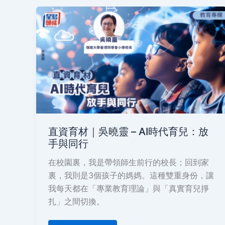
直
資
育
材
｜
吳
曉
靈
–
AI
時
代
育
兒：
放
直資育材｜吳曉靈 – AI時代育兒：放
手
與
手與同行
同
行
在校園裏，我是帶領師生前行的校長；回到家
裏，我則是3個孩子的媽媽。這種雙重身份，讓
我每天都在「專業教育理論」與「真實育兒掙
扎」之間切換。