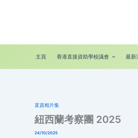
跳
至
主
要
內
容
主頁
香港直接資助學校議會
最新
直資相片集
紐西蘭考察團 2025
24/10/2025