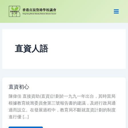
跳
至
主
要
內
容
直資人語
直
直資初心
資
初
陳偉佳 直接資助(直資)計劃於一九九一年出台，其時當局
心
根據教育統籌委員會第三號報告書的建議，及經行政局通
過而設立。在發展過程中，教育局不斷就直資計劃的制度
進行優 […]