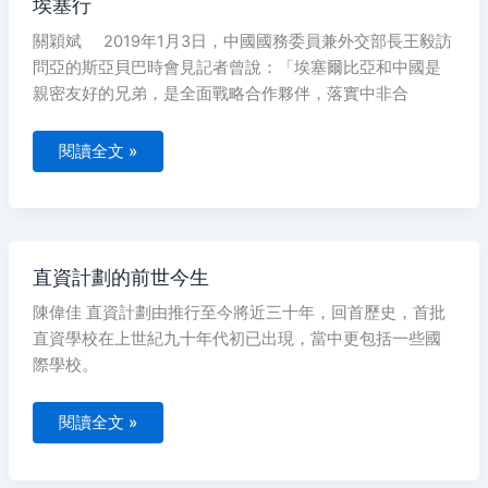
埃塞行
塞
行
關穎斌 2019年1月3日，中國國務委員兼外交部長王毅訪
問亞的斯亞貝巴時會見記者曾說：「埃塞爾比亞和中國是
親密友好的兄弟，是全面戰略合作夥伴，落實中非合
閱讀全文 »
直
直資計劃的前世今生
資
計
陳偉佳 直資計劃由推行至今將近三十年，回首歷史，首批
劃
的
直資學校在上世紀九十年代初已出現，當中更包括一些國
前
世
際學校。
今
生
閱讀全文 »