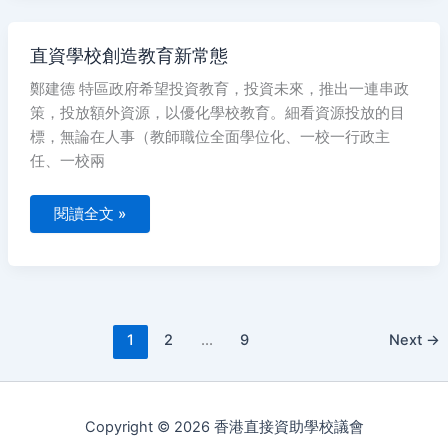
直
直資學校創造教育新常態
資
學
鄭建德 特區政府希望投資教育，投資未來，推出一連串政
校
創
策，投放額外資源，以優化學校教育。細看資源投放的目
造
教
標，無論在人事（教師職位全面學位化、一校一行政主
育
任、一校兩
新
常
態
閱讀全文 »
1
2
...
9
Next
→
Copyright © 2026 香港直接資助學校議會