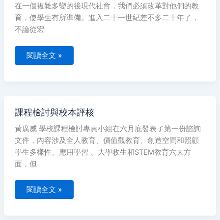
子
在一個複雜多變的後現代社會，我們必須改革對他們的教
做
了
育，使學生有所準備。進入二十一世紀差不多二十年了，
足
不論從宏
夠
的
準
備
閱讀全文 »
嗎？
課
課程檢討與校本評核
程
檢
黃廣威 學校課程檢討專責小組在六月底發表了第一份諮詢
討
與
文件，內容涉及全人教育、價值觀教育、創造空間和照顧
校
本
學生多樣性、應用學習 、大學收生和STEM教育六大方
評
面，但
核
閱讀全文 »