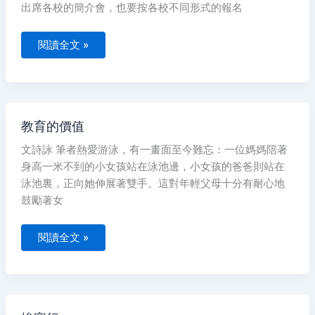
小
出席各校的簡介會，也要按各校不同形式的報名
孩
內
向
閱讀全文 »
怎
麼
辦？
（上）
教
教育的價值
育
的
文詩詠 筆者熱愛游泳，有一畫面至今難忘：一位媽媽陪著
價
值
身高一米不到的小女孩站在泳池邊，小女孩的爸爸則站在
泳池裏，正向她伸展著雙手。這對年輕父母十分有耐心地
鼓勵著女
閱讀全文 »
埃