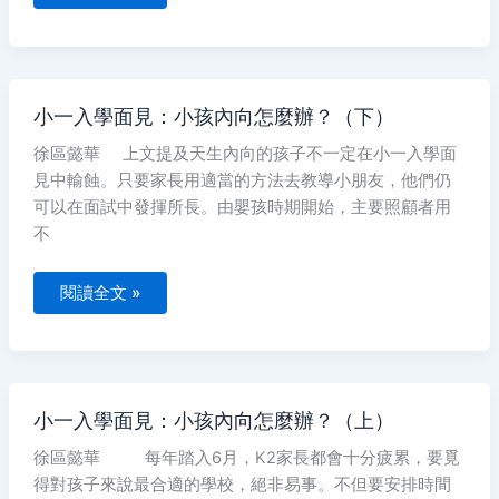
小
小一入學面見：小孩內向怎麼辦？（下）
一
入
徐區懿華 上文提及天生內向的孩子不一定在小一入學面
學
面
見中輸蝕。只要家長用適當的方法去教導小朋友，他們仍
見：
小
可以在面試中發揮所長。由嬰孩時期開始，主要照顧者用
孩
不
內
向
怎
麼
閱讀全文 »
辦？
（下）
小
小一入學面見：小孩內向怎麼辦？（上）
一
入
徐區懿華 每年踏入6月，K2家長都會十分疲累，要覓
學
面
得對孩子來說最合適的學校，絕非易事。不但要安排時間
見：