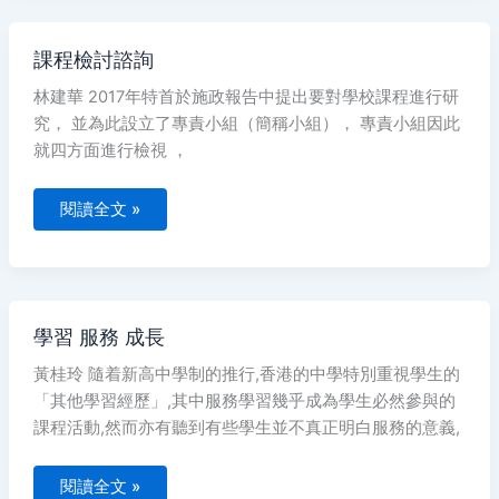
課
課程檢討諮詢
程
檢
林建華 2017年特首於施政報告中提出要對學校課程進行研
討
諮
究， 並為此設立了專責小組（簡稱小組）， 專責小組因此
詢
就四方面進行檢視 ，
閱讀全文 »
學
學習 服務 成長
習
服
黃桂玲 隨着新高中學制的推行,香港的中學特別重視學生的
務
成
「其他學習經歷」,其中服務學習幾乎成為學生必然參與的
長
課程活動,然而亦有聽到有些學生並不真正明白服務的意義,
閱讀全文 »