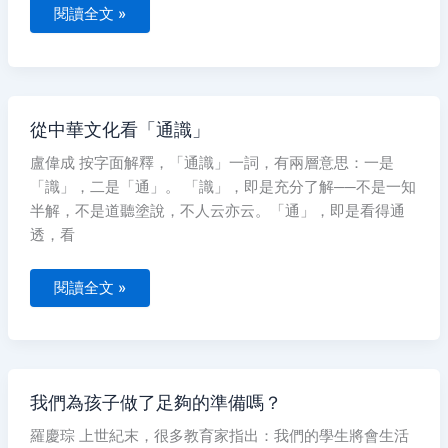
閱讀全文 »
從
從中華文化看「通識」
中
華
盧偉成 按字面解釋，「通識」一詞，有兩層意思：一是
文
化
「識」，二是「通」。 「識」，即是充分了解──不是一知
看
「通
半解，不是道聽塗說，不人云亦云。「通」，即是看得通
識」
透，看
閱讀全文 »
我
我們為孩子做了足夠的準備嗎？
們
為
羅慶琮 上世紀末，很多教育家指出：我們的學生將會生活
孩