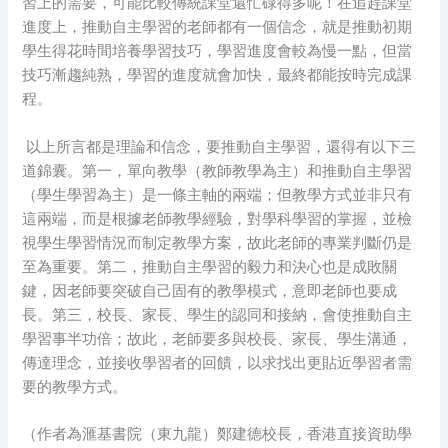
習上的需要，可能比較傳統課堂還忙碌得多呢！在追趕課堂
進度上，推動自主學習的老師都有一個信念，就是推動初期
學生得花時間培養學習技巧，學習進度會較為慢一點，但當
技巧漸趨純熟，學習的進度就會加快，最終都能按時完成課
程。
以上所言都是理論和信念，要推動自主學習，還得有以下三
道錦囊。第一，單向教學（教師教學為主）和推動自主學習
（學生學習為主）是一條主軸的兩端；但教學方式並非只有
這兩端，而是根據老師教學經驗，對學科學習的掌握，並檢
視學生學習情況而制定教學方案，故此老師的專業判斷仍是
至為重要。第二，推動自主學習的毅力和決心也是成敗關
鍵，因老師要突破自己固有的教學模式，意即老師也要成
長。第三，校長、家長、學生的認同和接納，會使推動自主
學習事半功倍；故此，老師要多與校長、家長、學生溝通，
傳達理念，並接收學習者的回饋，以求找出更貼近學習者需
要的教學方式。
（作者為滙基書院（東九龍）鄭建德校長，香港直接資助學