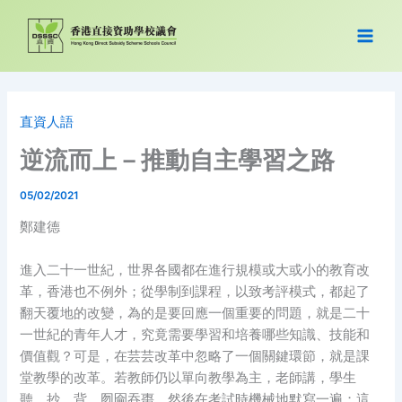
跳
至
主
要
內
容
直資人語
逆流而上－推動自主學習之路
05/02/2021
鄭建德
進入二十一世紀，世界各國都在進行規模或大或小的教育改
革，香港也不例外；從學制到課程，以致考評模式，都起了
翻天覆地的改變，為的是要回應一個重要的問題，就是二十
一世紀的青年人才，究竟需要學習和培養哪些知識、技能和
價值觀？可是，在芸芸改革中忽略了一個關鍵環節，就是課
堂教學的改革。若教師仍以單向教學為主，老師講，學生
聽、抄、背，囫圇吞棗，然後在考試時機械地默寫一遍；這