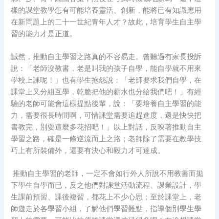
樣的課堂教學怎有可能培養靈活、創新，能將已有知識應用
在新問題上的二十一世紀青年人才？故此，培育學生自主學
習的能力才是正道。
誠然，推動自主學習之路真的不容易走。曾聽過有家長投訴
說：「老師沒教書，老是叫我的孩子自學，能自學就不用來
學校上課呢！」也有學生抱怨說：「老師要求我們自學，在
課堂上又分組互學，乾脆把他的薪水也分給我們吧！」有經
驗的老師可能會這樣提點後輩，說：「要培養自主學習的能
力，需要很長時間啊，可惜課堂需要追趕進度，還是快快把
書教完，別耍這麼多花招吧！」以上對話，反映著推動自主
學習之路，確是一條逆流而上之路；老師除了需要在教學技
巧上有所裝備外，還要有決心和毅力才可達成。
推動自主學習的老師，一定不會如行外人所說不用教書而拋
下學生自學而已，反之他們對課堂活動流程、課業設計，學
生課前預習、課後複習，都花上不少心思；至於課堂上，老
師遊走於各學習小組，了解他們學習難點，指導個別學生學