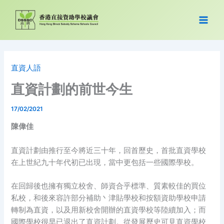
跳
至
主
要
內
容
直資人語
直資計劃的前世今生
17/02/2021
陳偉佳
直資計劃由推行至今將近三十年，回首歷史，首批直資學校
在上世紀九十年代初已出現，當中更包括一些國際學校。
在回歸後也擁有獨立校舍、師資合乎標準、質素較佳的買位
私校，和後來容許部分補助丶津貼學校和按額資助學校申請
轉制為直資，以及用新校舍開辦的直資學校等陸續加入；而
國際學校很早已退出了直資計劃。從發展歷史可見直資學校