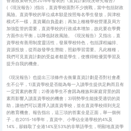
香港政策研究所2016年發表的《直資計劃現況研究報告》
(《現況報告》)指出，直資學校面對不少挑戰，當中包括財政
風險。直資學校的單位成本額是按照每名學生發放，與津校
模式不一樣，直資屬自負盈虧；再加上種種學校營運及局方
加強監管的需要，直資學校的行政成本增加，故此要在學費
方面作出平衡，以降低財政風險。《現況報告》又指出，直
資學校有善用制度靈活性，發展學校特色，包括課程編排、
資源投放，從而啟發學生潛能，照顧學習需要。凡此種種，
我們可見直資計劃的受益者都是學生，使獲得較優質學習及
提升自我的機會。
《現況報告》也提出三項條件去衡量直資計劃是否對社會產
生不公平，1)直資學校是否能為每一入讀學生提供足夠而且有
一定質素的教育；2)香港學生不會因為種族和家庭背景的因
素而影響入讀直資學校的機會；3)弱勢學生能接受適切的資
助，讓他們可以選擇入讀直資學校，並在直資學校得到充足
的教育機會。報告指出，這三項的答案全是正面，舉一個例
子，在2015-16學年，直資中、小學佔全港學校的4%及
14%，卻錄取了全港14%至53%的非華語學生，明顯地直資學