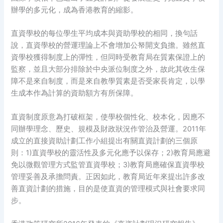
辦學的多元化，成為香港教育的縮影。
直資學校的每位學生平均成本與資助學校的相同，換句話
說，直資學校的營運理論上不會增加公帑開支負擔。雖然直
資學校獲得制度上的彈性，但同時受教育局在質素保證上的
監察，並且大部分排除於中央派位制度之外，故此其收生保
障不是來自制度，而是來自教學質素是否受家長肯定，以學
生成本作為計算的資助額方有所保障。
直資制度原意為打破框架，使學校個性化、校本化，因應不
同辦學理念、歷史、規模及財政狀況作管治及營運。2011年
成立的直接資助計劃工作小組提出有關直資計劃的三個原
則：1)直資學校的靈活性及多元化應予以保存；2)教育局應避
免以微觀管理方式監管直資學校；3)教育局應確保直資學校
管理妥善及承擔問責。正因如此，教育局近年來提出許多改
善直資計劃的措施，目的是使直資的管理模式與社會要求同
步。