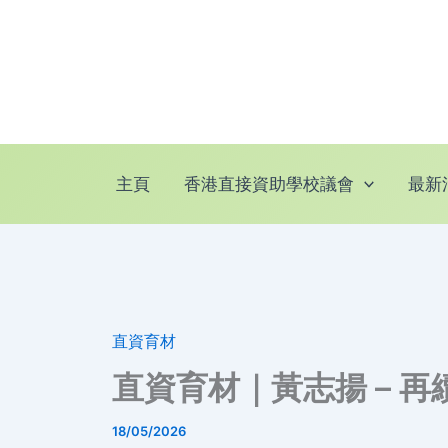
跳
至
主
要
內
容
主頁
香港直接資助學校議會
最新
直資育材
直資育材｜黃志揚 – 再
18/05/2026