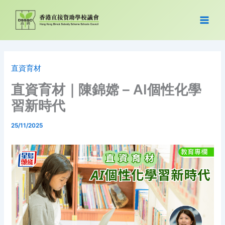
跳
至
主
要
內
容
直資育材
直資育材｜陳錦嫦 – AI個性化學
習新時代
25/11/2025