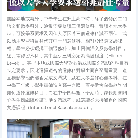
無論本地或海外，中學學生在升上高中時，除了必修的二門
語文和數學科外，通常需要修讀三個選修科。報讀本地大學
時，可按學系要求及因個人原因將三個選修科減至兩個，或
以應用學習科目替代其中一門選修科。相對於國際文憑課
程，學生必須選擇三個選修科，加上兩個語文及數學科目，
總共需修習六科，其中至少三科必須為高級程度（Higher
Level）。某些本地或國際大學對香港或國際文憑試的科目有
特定要求，因此選擇適合的選修科對學生而言至關重要，這
直接影響他們能否完成文憑試，及在大學選修心儀學科。在
中學三年級，學生準備進入高中之際，家長常會向學校詢問
如何選擇選修科目，而在中學四年級下學期時，家長則會關
心學生應繼續攻讀香港文憑課程，或選讀從未接觸過的國際
文憑課程（International Baccalaureate）。