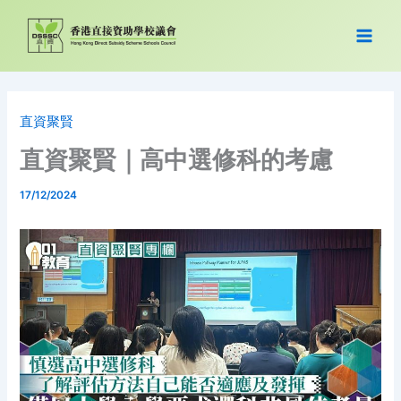
跳
至
主
要
內
容
直資聚賢
直資聚賢｜高中選修科的考慮
17/12/2024