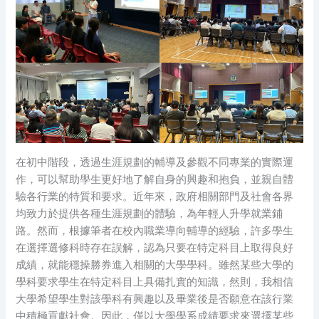
在初中階段，透過生涯規劃的輔導及參觀不同專業的實際運
作，可以幫助學生更好地了解自身的興趣和抱負，並親自體
驗各行業的特質和要求。近年來，政府相關部門及社會各界
均致力於提供各種生涯規劃的體驗，為年輕人升學就業鋪
路。然而，根據筆者在校內職業導向輔導的經驗，許多學生
在選擇選修科時存在誤解，認為只要在特定科目上取得良好
成績，就能穩操勝券進入相關的大學學科。雖然某些大學的
學科要求學生在特定科目上具備扎實的知識，然則，我相信
大學希望學生對該學科有興趣以及畢業後是否願意在該行業
中積極貢獻社會。因此，僅以大學學系成績要求來選擇某些