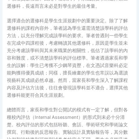
選修科，長遠而言未必是對學生的最佳考量。
選擇適合的選修科是學生生涯規劃中的重要決定。除了了解
選修科的課程內容外，筆者認為學生還需清楚該學科的評估
方法，以充分理解完成該學科的要求。筆者曾遇到一些學生
在完成中四課程後，考慮轉讀其他選修科，原因是學生並未
充分考慮該學科與其未來職業的相關性，低估了該學科的內
容和難度，或不清楚該學科的評估標準。筆者遇過家長和學
生的誤解﹕學生已考獲不少鋼琴資歷，在文憑試音樂科必定
能夠獲得優異成績；同樣，擅長繪畫的學生也常誤以為選讀
視藝科其成績必然卓越。然而，當家長和學生深入了解課程
內容及評估方法後，往往會發現該學科並不適合，選擇其他
選修科能更符合其生涯規劃。
總體而言，家長和學生對公開試的模式有一定了解，但對各
種校內評估（Internal Assessment）的形式則未必十分清
楚。校內評估的形式包括聆聽、會話、學術研究和學術論文
撰寫、行動後的反思報告、實驗設計及實驗報告等，其分數