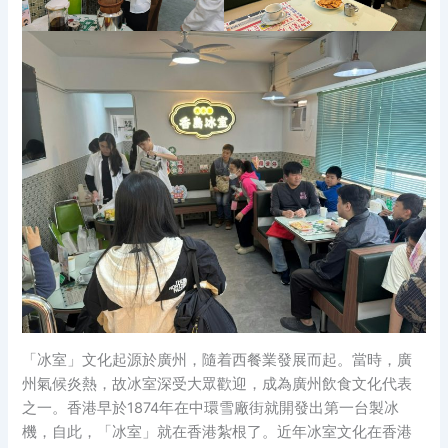
「冰室」文化起源於廣州，隨着西餐業發展而起。當時，廣
州氣候炎熱，故冰室深受大眾歡迎，成為廣州飲食文化代表
之一。香港早於1874年在中環雪廠街就開發出第一台製冰
機，自此，「冰室」就在香港紮根了。近年冰室文化在香港