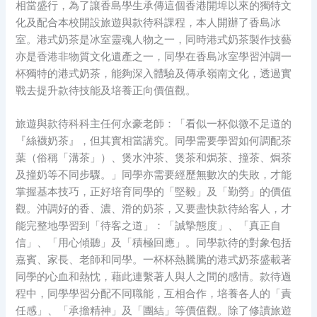
相當盛行，為了讓香島學生承傳這個香港開埠以來的獨特文
化及配合本校開設旅遊與款待科課程，本人開辦了香島冰
室。港式奶茶是冰室靈魂人物之一，同時港式奶茶製作技藝
亦是香港非物質文化遺產之一，同學在香島冰室學習沖調一
杯獨特的港式奶茶，能夠深入體驗及傳承嶺南文化，透過實
戰去提升款待技能及培養正向價值觀。
旅遊與款待科科主任何永豪老師：「看似一杯似微不足道的
『絲襪奶茶』，但其實相當講究。同學需要學習如何調配茶
葉（俗稱「溝茶」）、煲水沖茶、煲茶和焗茶、撞茶、焗茶
及撞奶等不同步驟。」同學亦需要經歷無數次的失敗，才能
掌握基本技巧，正好培育同學的「堅毅」及「勤勞」的價值
觀。沖調好的香、濃、滑的奶茶，又要盡快款待給客人，才
能完整地學習到「待客之道」：「誠摯態度」、「真正自
信」、「用心傾聽」及「積極回應」。同學款待的對象包括
嘉賓、家長、老師和同學。一杯杯熱騰騰的港式奶茶盛載著
同學的心血和熱忱，藉此連繫著人與人之間的感情。款待過
程中，同學學習分配不同職能，互相合作，培養各人的「責
任感」、「承擔精神」及「團結」等價值觀。除了修讀旅遊