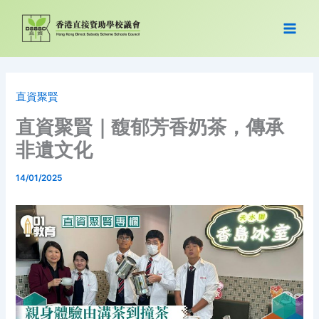
跳
至
主
要
內
容
直資聚賢
直資聚賢｜馥郁芳香奶茶，傳承
非遺文化
14/01/2025