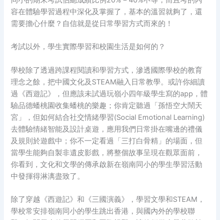
容在體驗學習過程中深化及掌握了，基本的溫習就夠了，還
需要擔心什麼？自信就是從日常學習方式而來的！
考試以外，學生實際學習和校園生活是如何的？
學校除了透過跨課程閱讀和學習方式，滲透國際學校的教育
理念之餘，把中國文化及STEAM融入日常教學。或許你細讀
過《西遊記》，但應該未試過玩嶺小四年級學生寫的app，體
驗品德蟠桃園收集蟠桃的樂趣；你肯定聽過「孫悟空大鬧天
宮」，但如何結合社交情緒學習(Social Emotional Learning)
去體驗情緒智能及設計桌遊，應用我們日常掛在嘴邊的禮儀
及規則於遊戲中；你不一定看過「三打白骨精」的場面，但
當學生能夠自製非遺皮影戲，將整個故事呈現在觀眾面前，
你看到，文化和文學的傳承啟新在嶺南同小的學生學習活動
中發揮得淋漓盡致了。
除了穿越《西遊記》和《三國演義》，學習文學和STEAM，
學校常安排嶺南同小的學生跳出香港，與國內外的學校聯