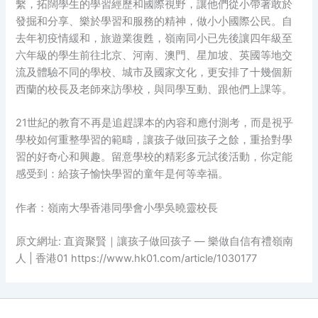
繫，拓闊學生的學習經歷和國際視野，讓他們從小帶著敢於
發掘和分享、樂於學習和服務的精神，做小小國際公民。自
去年初疫情緩和，旅遊業復甦，嶺南同小已先後讓四年級至
六年級的學生前往北京、河南、澳門、星加坡、英國等地交
流及體驗不同的學校、城市及國家文化，更安排了十幾個新
西蘭的校長及老師來訪學校，與同學互動、跟他們上課等。
21世紀的教育不再是追趕課本的內容和應付測考，而是視乎
學校如何重整學習的範疇，讓孩子做回孩子之餘，重拾對學
習的好奇心和興趣。留意學校的精彩多元試後活動，你定能
感受到：給孩子愉快學習的童年是何等幸福。
作者：嶺南大學香港同學會小學吳曉靈校長
原文網址: 直資聚賢｜讓孩子做回孩子 — 樂做自信有禮嶺南
人 | 香港01 https://www.hk01.com/article/1030177