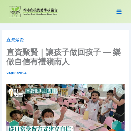
跳
至
主
要
內
容
直資聚賢
直資聚賢｜讓孩子做回孩子 — 樂
做自信有禮嶺南人
24/06/2024