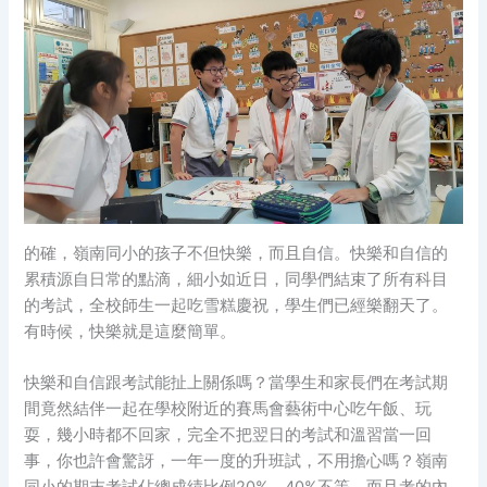
的確，嶺南同小的孩子不但快樂，而且自信。快樂和自信的
累積源自日常的點滴，細小如近日，同學們結束了所有科目
的考試，全校師生一起吃雪糕慶祝，學生們已經樂翻天了。
有時候，快樂就是這麼簡單。
快樂和自信跟考試能扯上關係嗎？當學生和家長們在考試期
間竟然結伴一起在學校附近的賽馬會藝術中心吃午飯、玩
耍，幾小時都不回家，完全不把翌日的考試和溫習當一回
事，你也許會驚訝，一年一度的升班試，不用擔心嗎？嶺南
同小的期末考試佔總成績比例20%－40%不等，而且考的內