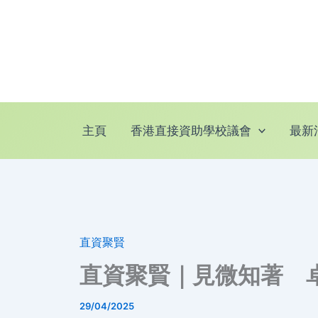
跳
至
主
要
內
容
主頁
香港直接資助學校議會
最新
直資聚賢
直資聚賢｜見微知著 
29/04/2025