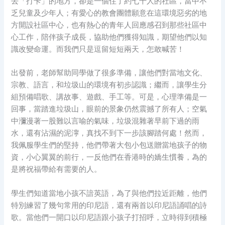
去「打卡」的地方，卻是一個住了約七千人的社區，當中不
乏兒童及少年人；有愛心的教會團體願意在這環境惡劣的地
方開設社區中心，也有熱心的青年人回應感召到那些社區中
心工作，陪伴孩子成長，協助他們獲得知識，期望他們以知
識改變命運。而我們只是逗留短短兩天，怎敢喊苦！
出發前，老師幫助同學做了很多準備，讓他們對當地文化、
宗教、語言，和垃圾山的環境有初步認識；繼而，讓學生分
組預備唱歌、講故事、遊戲、手工等。可是，心理準備是一
回事，當踏進垃圾山，眼前的景象仍然震撼了所有人；空氣
中瀰漫著一股難以言喻的氣味，垃圾混雜著早前下過的雨
水，還有沾濕的泥濘，真找不到下一步該腳踏何處！然而，
我佩服學生們的堅持，他們帶著大包小包送贈當地孩子的物
資，小心翼翼的前行，一反他們在香港時的嬌生慣養，為的
是將祝福帶給有需要的人。
學生們知道當地小孩不諳英語，為了與他們拉近距離，他們
特別練習了幾句常用的印尼語，還有兩首以印尼語誦唱的詩
歌。當他們一開口以印尼語跟小孩子打招呼，立時得到積極