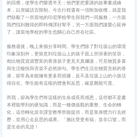
的回應，使學生們樂透半天；他們更把要講的故事畫成繪
本，以突破語言限制。今次行程還有一項附加收穫，就是我
們鼓勵了一所當地的印尼學校學生與我們一同服務，一方面
我們找到難得的即時傳譯好幫手，另一方面我們讓愛心延伸
了，讓當地學校的學生也關心自己所在社區。
服務過後，晚上來個分享時間。學生們除了對垃圾山的環境
印象深刻外，更留意到垃圾山上的孩子面上所掛著的笑容，
相比物質資源豐富的香港孩子更見天真爛漫，可見物質多寡
與生活愉快與否並不必然掛勾。學生們生活在物質充裕的香
港，卻常為未能擁有更多而煩擾，反不及垃圾上山的小孩活
得自在。學生能有這樣的體會和反思，確是難能可貴。
而我，卻為學生們有這樣的生命成長而感恩，這些都不是書
本裡能學到的硬知識，而是一種價值觀的重整、生命的轉
化，這些轉化並非課堂教學所能提供，而是靠身體力行去經
歷，並用心去反思的成果。「施比受更有福」並非口號，而
是生命的見證！