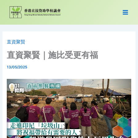
跳
至
主
要
內
容
直資聚賢
直資聚賢｜施比受更有福
13/05/2025