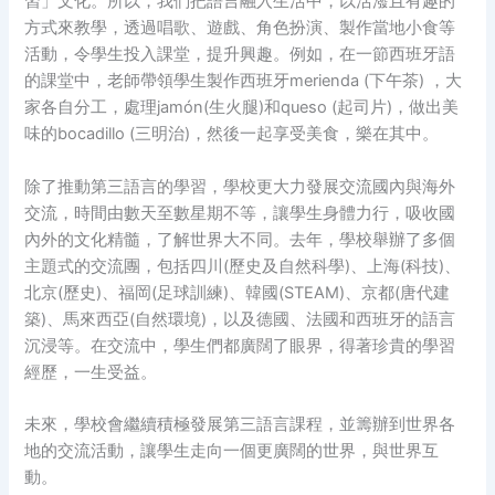
習」文化。所以，我們把語言融入生活中，以活潑且有趣的
方式來教學，透過唱歌、遊戲、角色扮演、製作當地小食等
活動，令學生投入課堂，提升興趣。例如，在一節西班牙語
的課堂中，老師帶領學生製作西班牙merienda (下午茶) ，大
家各自分工，處理jamón(生火腿)和queso (起司片)，做出美
味的bocadillo (三明治)，然後一起享受美食，樂在其中。
除了推動第三語言的學習，學校更大力發展交流國內與海外
交流，時間由數天至數星期不等，讓學生身體力行，吸收國
內外的文化精髓，了解世界大不同。去年，學校舉辦了多個
主題式的交流團，包括四川(歷史及自然科學)、上海(科技)、
北京(歷史)、福岡(足球訓練)、韓國(STEAM)、京都(唐代建
築)、馬來西亞(自然環境)，以及德國、法國和西班牙的語言
沉浸等。在交流中，學生們都廣闊了眼界，得著珍貴的學習
經歷，一生受益。
未來，學校會繼續積極發展第三語言課程，並籌辦到世界各
地的交流活動，讓學生走向一個更廣闊的世界，與世界互
動。