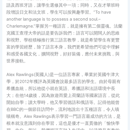
語及西班牙語，讓學生選修其中一項；同時，又在才華班時
段增設日文和法文班，學生可以按興趣學習。“To have
another language is to possess a second soul.–
Charlemagne.”掌握另一種語言，就是擁有第二個靈魂。法蘭
克國王查理大帝的話是要告訴我們：語言可以開闊人的思維
和視野。學校積極推行第三語言教學，就是希望學生有更豐
富的學習經歷，除了語言本身，我們更希望他們可從中理解
和感受各國文化，擴闊視野，好好裝備，應付未來挑戰，與
世界接軌。
Alex Rawlings(英國人)是一位語言專家，畢業於英國牛津大
學，於2012年獲評為英國會說最多語言的學生。由於母親有
希臘血統，所以他從小就在英語、希臘語和法語環境中長
大；在他14歲後，因為旅遊而愛上荷蘭語等國家語言，從此
開始自學；讀大學時，他又學習德語和俄語等。記得他能曾
在BBC的一個節目訪問中，流利地說出十五種語言，令人嘖
嘖稱奇。Alex Rawlings表示學習一門語言最成功的方法，是
根本就沒意識到你在學習，這也是優才一直貫徹的「愉快學