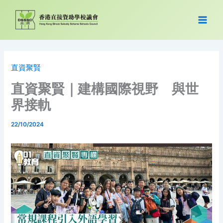
跳
至
主
要
內
容
直資聚賢
直資聚賢｜建構國際視野 與世
界接軌
22/10/2024