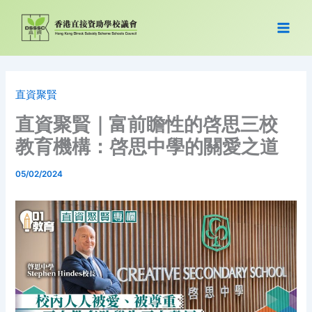
跳
至
主
要
內
容
直資聚賢
直資聚賢｜富前瞻性的啓思三校
教育機構：啓思中學的關愛之道
05/02/2024