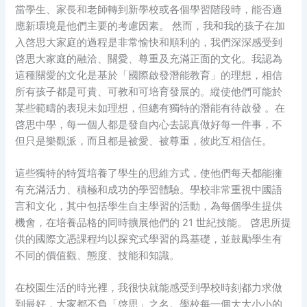
當學生、家長和老師轉到新學校或各個學習階段時，能否適
應新環境是他們主要的考慮因素。 然而，我和我的孩子在加
入啓思大家庭的過程是非常愉快和順利的，我們深深感受到
啓思大家庭的融洽、關愛、尊重及充滿正面的文化。我認為
這種關愛的文化是基於「國際啟發潛能教育」的理想，相信
所有孩子都是可貴、可教和可培育發展的。縱使他們可能於
某些範疇的表現未如理想，但總有獨特的潛能有待啟發 。在
啓思中學，每一個人都是發自內心去認真做好每一件事，不
但只是樂觀派，而且都是被愛、被尊重，彼此互相信任。
這些獨特的特質培養了學生的思維方式，使他們每天都能擁
有充滿活力、積極和成功的學習體驗。學校非常重視中國語
言和文化，其中包括學生自主學習的活動，為每個學生提供
機會，在培養品格的同時擴展他們的 21 世紀技能。 啓思所提
供的國際文憑課程均以探究式學習的爲基礎，並鼓勵學生有
不同的價值觀、態度、技能和知識。
在校園生活的時光裡，我很快就能感受到學校時刻都力求做
到最好，大家都不負「啓思」之名。學校每一個大大小小的