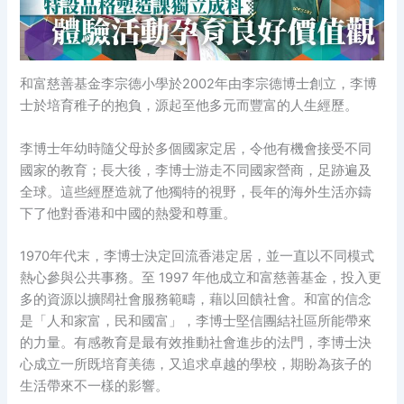
和富慈善基金李宗德小學於2002年由李宗德博士創立，李博
士於培育稚子的抱負，源起至他多元而豐富的人生經歷。
李博士年幼時隨父母於多個國家定居，令他有機會接受不同
國家的教育；長大後，李博士游走不同國家營商，足跡遍及
全球。這些經歷造就了他獨特的視野，長年的海外生活亦鑄
下了他對香港和中國的熱愛和尊重。
1970年代末，李博士決定回流香港定居，並一直以不同模式
熱心參與公共事務。至 1997 年他成立和富慈善基金，投入更
多的資源以擴闊社會服務範疇，藉以回饋社會。和富的信念
是「人和家富，民和國富」，李博士堅信團結社區所能帶來
的力量。有感教育是最有效推動社會進步的法門，李博士決
心成立一所既培育美德，又追求卓越的學校，期盼為孩子的
生活帶來不一樣的影響。