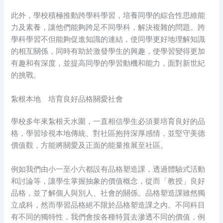
此外，學校積極推動跨學科學習，培養同學的綜合性思維能
力及素養，讓他們能夠跨足不同學科，解決複雜的問題。跨
學科學習不但能夠促進知識的連結，使同學更好地理解知識
的相互關係，同時有助於激發學生的興趣，使學習變得更加
有趣和有深度，並提高同學的學習動機和能力，面對新世紀
的挑戰。
紮根本地 培育良好品格關愛社會
學校多年來紮根天水圍，一直相信學生必須要培育良好的品
格，學習珍視本地傳統、對社區抱持深厚感情，並堅守美德
價值觀，方能將關愛及正面的能量推展至社區。
例如我們由小一至小六都設有品格塑造課，透過體驗式活動
和討論等，讓學生掌握抽象的價值概念，從而「教授」良好
品格，並了解個人與別人、社會的關係。品格塑造課雖然獨
立成科，然而學習品格絕不限於品格塑造課之內。不同科目
有不同的獨特性，我們會按各種特質去滲透不同的價值，例