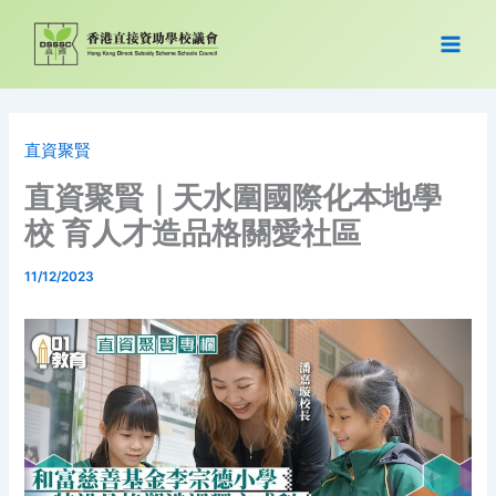
跳
至
主
要
內
容
直資聚賢
直資聚賢｜天水圍國際化本地學
校 育人才造品格關愛社區
11/12/2023