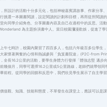
，所設計的活動十分多元化，包括神秘嘉賓講故事、作家分享、
行挑選一本圖書閱讀，設定閱讀的計劃和目標，再而從所閱讀的
堂向同學介紹角色、分享圖書內容及自己在過程中的反思。活動
n Wonderland 為主題扮演書中人。當日校園瀰漫歡娛，促
上午七時許，校園內聚習了四百多人，包括六年級百多位學生，
奮的心情和熱誠參與「負笈書院途」(P2C-from Primary sc
，全長16.2公里的活動，要學生身體力行發揮「體強志堅 邁
前幾個月，同學可選擇16.2公里或5公里路線，老師們就帶領
畢前程。從同學的回饋和反思中，我們欣見學生展示了自主學習
價值觀、知識、技能和態度，不單發生在課堂上，應該可以是課