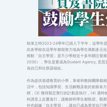
執筆之時2023-24學年已踏入下半年，這
此各學校在這學年都很努力地為學生籌劃多元化
推動「自主學習」是不少學校近十多年關注發展的事項
2030），學生是要成為Student Agenc
為自已和社群謀福祉。
作為提供基礎教育的小學，筆者和教師團隊都相
活中，包括知識學習、生活解難及敢於創新各方面
標，(3) 懂得製定實行的計劃及執行，(4) 
科課堂上反覆進行，讓教師和學生都熟習。觀察
外也鍛鍊「自主學習」，讓自已成為掌管自已學