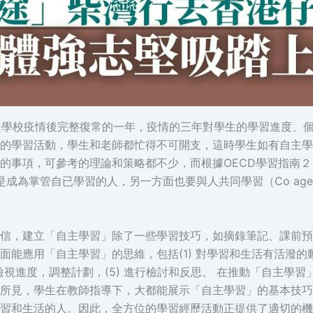
學年是學校疫情後完整復常的一年，疫情的三年對學生的學習進度、
的學習活動，學生和老師都忙得不可開支，這時學生如有自主學
，可參考的理論和策略都不少，而根據OECD學習指南２０３０提出（
y, 意思是成為掌管自已學習的人，另一方面也要與人共同學習（Co 
信，建立「自主學習」除了一些學習技巧，如摘錄筆記、課前預
能應用「自主學習」的思維，包括(1) 對學習和生活有活潑的動
適時檢視進度，調整計劃，(5) 進行檢討和反思。 在推動「自主
所見，學生在教師指導下，大都能展示「自主學習」的基本技巧
習和生活的人。因此，全方位的學習經歷活動正提供了適切的機