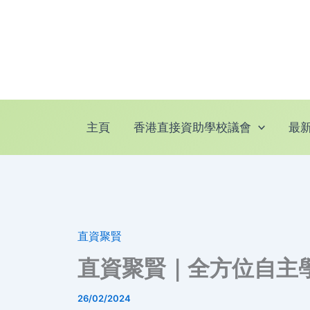
跳
至
主
要
內
容
主頁
香港直接資助學校議會
最
直資聚賢
直資聚賢｜全方位自主
26/02/2024