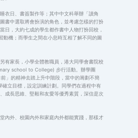
睡衣日、書簽製作等；其中中文科舉辦「讀角
圖書中選取將會扮演的角色，並考慮怎樣的打扮
當日，大約七成的學生都作書中人物打扮回校，
進了學習動機；而學生之間在小息時互相了解不同的圖
另有家長，小學全體教職員，港大同學會書院校
hool to College) 步行活動。辦學團
步向前」的精神去踏上升中階段，當中的籌劃不簡
同學確立目標，設定訓練計劃。同學們在過程中有
、成長思維、堅毅和友愛等優秀素質，深信是次
堂內外、校園內外和家庭內外都能實踐，那樣才