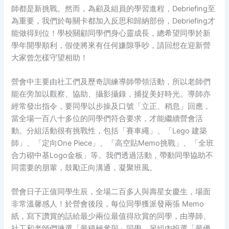
師都是新挑戰。然而，為顧及組員的學習進程，Debriefing至
為重要，我們於每關卡都加入反思和歸納部份，Debriefing才
能做得到位！學校關顧同學們身心靈成長，總希望同學於新
學年開學順利，假使將來有任何嫌隙爭吵，請回想在迎新營
大家曾怎樣守望相助！
營會中主要由社工們及歷奇訓練導師帶領活動，所以老師們
能在旁加以觀察、協助、攝影攝錄，捕捉美好時光。導師亦
經常發出指令，要同學以步操及口號「立正、稍息」回應，
當全場一百八十多位的同學們符合要求，才能繼續營會活
動。分組活動很有挑戰性，包括「賽車繩」、「Lego 建築
師」、「定向One Piece」、「高空貼Memo挑戰」、「全班
合力砌中基Logo金板」等。我們透過活動，帶動同學協助不
同需要的朋輩，鼓勵正向溝通，凝聚班風。
營會日子正值同學生辰，全場二百多人與壽星女慶生，場面
非常溫馨感人！於營會後段，每位同學獲派發兩張 Memo
紙，寫下讚賞的話給最少兩位最值得欣賞的同學，由導師、
社工和老師們揀選「最積極參與」同學，另組內投選「最優