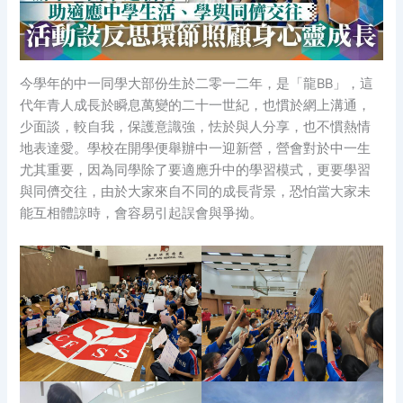
今學年的中一同學大部份生於二零一二年，是「龍BB」，這
代年青人成長於瞬息萬變的二十一世紀，也慣於網上溝通，
少面談，較自我，保護意識強，怯於與人分享，也不慣熱情
地表達愛。學校在開學便舉辦中一迎新營，營會對於中一生
尤其重要，因為同學除了要適應升中的學習模式，更要學習
與同儕交往，由於大家來自不同的成長背景，恐怕當大家未
能互相體諒時，會容易引起誤會與爭拗。