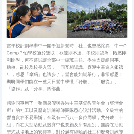
當學校計劃舉辦中一開學迎新營時，社工也曾感詫異，中一O
Camp？怕學校過於進取，欲速則不達。學校則認為，既然剛
剛開學，何不嘗試讓全部中一級班主任、學生支援組同事、
助校、副校及校長入營，一同互相認識。喜迎中基進入銀禧
年，感恩「摩羯」也讓步了，營會能如期舉行，非常感恩！
期盼同學們能在一整天日營中學懂「聆聽」、「服從」、
「協作」及「分享」四部曲。
感謝同事用了一整個暑假與香港中華基督教青年會（柴灣會
所）的社工以及歷奇訓練導師團隊悉心設計活動。全級性的
營會實在不易舉辦，全級有一百八十多位同學，共分成二十
組，而在大型活動及競賽中也要顧及所有組別，無論在活動
型式及場地上的安排等，對於滿有經驗的社工和歷奇訓練導