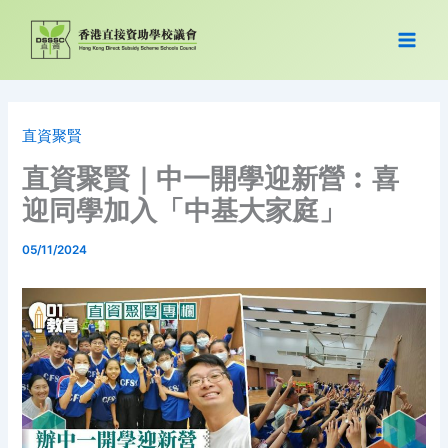
跳
至
主
要
內
容
直資聚賢
直資聚賢｜中一開學迎新營︰喜
迎同學加入「中基大家庭」
05/11/2024