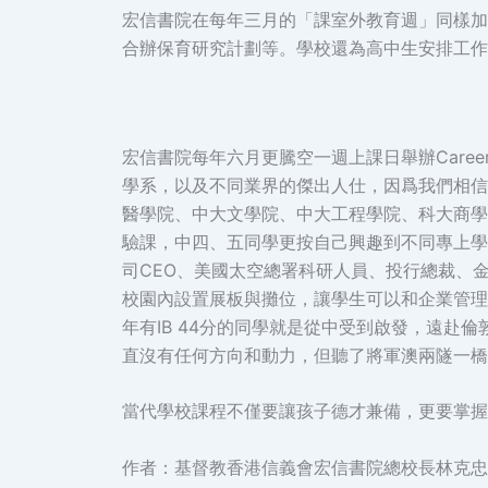
宏信書院在每年三月的「課室外教育週」同樣加入生涯
合辦保育研究計劃等。學校還為高中生安排工作實
宏信書院每年六月更騰空一週上課日舉辦Care
學系，以及不同業界的傑出人仕，因爲我們相信
醫學院、中大文學院、中大工程學院、科大商學
驗課，中四、五同學更按自己興趣到不同專上學
司CEO、美國太空總署科研人員、投行總裁、金
校園內設置展板與攤位，讓學生可以和企業管理
年有IB 44分的同學就是從中受到啟發，遠赴倫
直沒有任何方向和動力，但聽了將軍澳兩隧一橋
當代學校課程不僅要讓孩子德才兼備，更要掌握
作者：基督教香港信義會宏信書院總校長林克忠