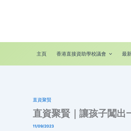
跳
至
主
要
內
容
主頁
香港直接資助學校議會
最
直資聚賢
直資聚賢｜讓孩子闖出
11/09/2023