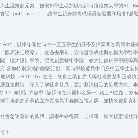
規劃元素，如安排學生參加以色列特拉維夫大學的AI、Biotech
習（internship），讓學生親身體會職場最新發展和培養
er Fest，以學年開始時中一至五學生的升學及擇業問卷爲籌
「眼界決定境界」。在過去兩年，宏信書院成功與劍橋大學醫學
院、理大設計學院、浸大創意藝術學院、教大社會科學學院等高
府 參加特別安排的體驗活動。同時學校還爲中四及中五學生安
融科技（FinTech）主管、初創企業創辦人等社會翹楚和正攻
層直接對談，深入了解社會發展，更加釐清自己的發展方向。本
敦UCL 修讀計算數學 (該課程在英國排名第一) 踏上AI之路
總工程師的分享後立志要成為工程師造福人群，並找來很多資料
社會急速發展的脈膊，讓學生站得高、走得遠，長大後惠澤社群
博士