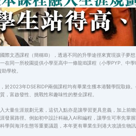
國際文憑課程（簡稱IB），透過不同的升學途徑來實現孩子夢
在同一所校園提供小學至高中一條龍IB課程（小學PYP、中學M
資助學校。
，於2023年DSE和DP兩個課程均有畢業生獲本港醫學院取錄
質，富啟發性、挑戰性和趣味性的整全課程。
入大量生涯規劃元素，這切入點亦是讓學習更具意義，加上前瞻
涯發展路徑。例如初中設計科融入AI和編程，讓學生可率先掌
科學與海洋生態等重要議題，本年更有畢業生到港大攻讀生物訊