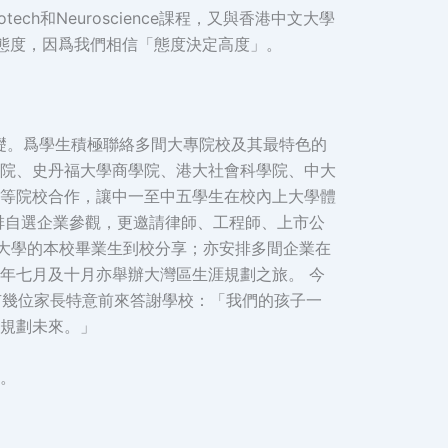
和Neuroscience課程，又與香港中文大學
相關態度，因爲我們相信「態度決定高度」。
辦基礎。爲學生積極聯絡多間大專院校及其最特色的
院、史丹福大學商學院、港大社會科學院、中大
等院校合作，讓中一至中五學生在校內上大學體
排自選企業參觀，更邀請律師、工程師、上市公
讀大學的本校畢業生到校分享；亦安排多間企業在
年七月及十月亦舉辦大灣區生涯規劃之旅。 今
，亦有幾位家長特意前來答謝學校：「我們的孩子一
規劃未來。」
。