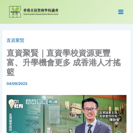
跳
至
主
要
內
容
直資聚賢
直資聚賢｜直資學校資源更豐
富、升學機會更多 成香港人才搖
籃
04/09/2023