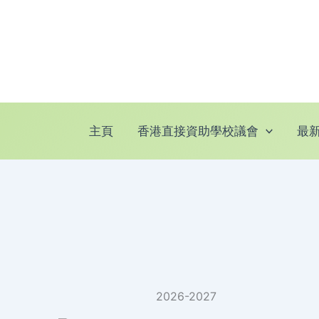
跳
至
主
要
內
容
主頁
香港直接資助學校議會
最
2026-2027