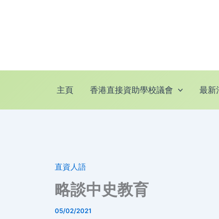
跳
至
主
要
內
容
主頁
香港直接資助學校議會
最新
直資人語
略談中史教育
05/02/2021