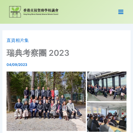
跳
至
主
要
內
容
直資相片集
瑞典考察團 2023​
04/09/2023