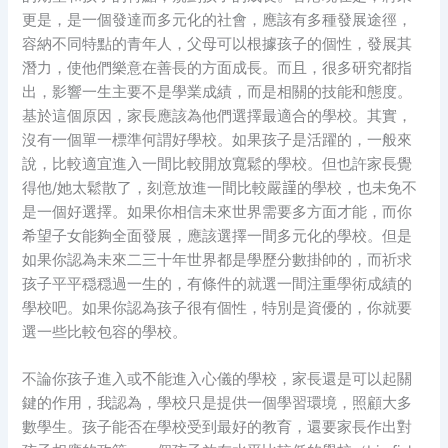
更是，是一個發達而多元化的社會，應該有多種發展途徑，
容納不同特點的青年人，父母可以根據孩子的個性，發展其
潛力，使他們樂意在善長的方面成長。而且，很多研究都指
出，影響一生主要不是學業成績，而是相關的技能和態度。
基於這個原因，家長應該為他們選擇最適合的學校。其實，
沒有一個單一標準何謂好學校。如果孩子是活躍的，一般來
說，比較適宜進入一間比較開放寬鬆的學校。但也許家長覺
得他/她太鬆散了，刻意放進一間比較嚴𧫴的學校，也未免不
是一個好選擇。如果你相信未來世界需要多方面才能，而你
希望子女能夠全面發展，應該選擇一間多元化的學校。但是
如果你認為未來二三十年世界都是學歷分數掛帥的，而祈求
孩子平平穏穏過一生的，有條件的就選一間注重學術成績的
學校吧。如果你認為孩子很有個性，特別是資優的，你就要
選一些比較包容的學校。
不論你孩子進入或𣎴能進入心儀的學校，家長還是可以起關
鍵的作用，我認為，學校只是提供一個學習環境，照顧大多
數學生。孩子能否在學校受到最好的教育，還要家長作出對