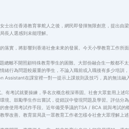
女士出任香港教育掌舵人之後，網民即發揮無限創意，提出由梁
局長人選感到未能理解。
的落實，將影響到香港社會未來的發展。今天小學教育工作所面
，話題總離不開照顧特殊教育學生的困難。大部份融合生一般都不
情緒行為問題較嚴重的學生，不論入職前或入職後有多少培訓，
on Assistant在課室裡一對一提示上課規則及技巧，真的無
考試。有考試就要操練，爭名次概念根深蒂固。社會大眾套用上述
環境。鼓勵學生作出嘗試，從錯誤中發現問題及學習。評估分為
會使用考試作手段。近年備受爭議的TSA / BCA 就與考試
教學改善。教育當局及一眾教育工作者怎樣令社會大眾理解上述