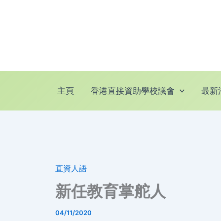
跳
至
主
要
內
容
主頁
香港直接資助學校議會
最新
直資人語
新任教育掌舵人
04/11/2020