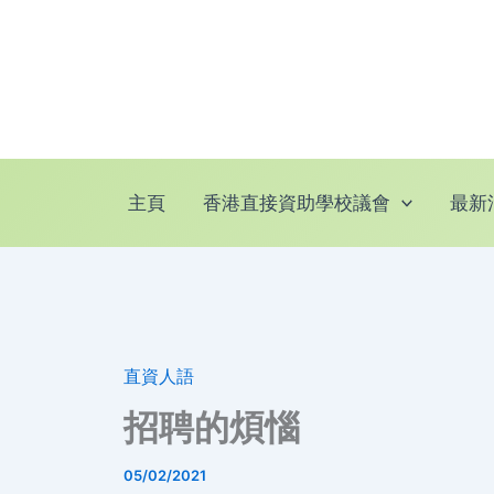
跳
至
主
要
內
容
主頁
香港直接資助學校議會
最新
直資人語
招聘的煩惱
05/02/2021