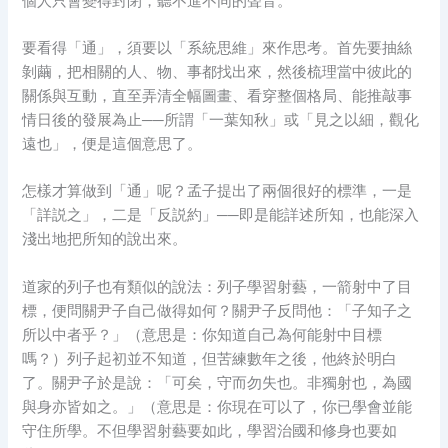
個人只會變得封閉，聽不進不同的聲音。
要看得「通」，須要以「系統思維」來作思考。首先要抽絲
剝繭，把相關的人、物、事都找出來，然後梳理當中彼此的
關係與互動，直至弄清全幅圖畫、看穿整個格局、能推敲事
情日後的發展為止──所謂「一葉知秋」或「見之以細，觀化
遠也」，便是這個意思了。
怎樣才算做到「通」呢？孟子提出了兩個很好的標準，一是
「詳説之」，二是「反説約」──即是能詳述所知，也能深入
淺出地把所知的說出來。
道家的列子也有類似的說法：列子學習射藝，一箭射中了目
標，便問關尹子自己做得如何？關尹子反問他：「子知子之
所以中者乎？」（意思是：你知道自己為何能射中目標
嗎？）列子起初並不知道，但苦練數年之後，他終於明白
了。關尹子於是說：「可矣，守而勿失也。非獨射也，為國
與身亦皆如之。」（意思是：你現在可以了，你已學會並能
守住所學。不但學習射藝要如此，學習治國和修身也要如