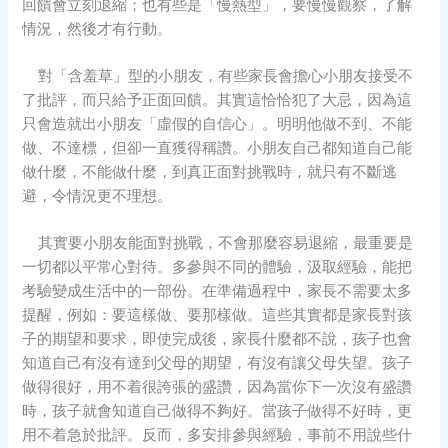
回饋會立刻退縮；也有些是「慢熱型」，要慢慢觀察，了解
情況，然後才有行動。
對「含羞草」型的小朋友，有些家長會擔心小朋友接受不
了批評，而只給予正面回饋。其實這恰恰犯了大忌，因為這
只會造就出小朋友「虛假的自信心」。明明他做不到、不能
做、不達標，但卻一直獲得稱讚。小朋友自己都知道自己能
做什麼，不能做什麼，到真正面對挑戰時，就只有不斷逃
避，令情況更不理想。
其實要小朋友能面對挑戰，不會那麼容易退縮，最重要是
一切都以平常心對待。多參與不同的體驗，汲取經驗，能把
考驗變成生活中的一部份。在準備過程中，家長不需要太多
提醒，例如：要這樣做、要那樣做。這些其實都是家長對孩
子的期望和要求，即使完成後，家長什麼都不說，孩子也會
知道自己有沒有達到父母的期望，有沒有讓父母失望。孩子
做得很好，用不着很誇張的盛讚，因為當你下一次沒有盛讚
時，孩子就會知道自己做得不夠好。當孩子做得不好時，更
用不着急於批評。反而，多安排參與經驗，事前不用說些什