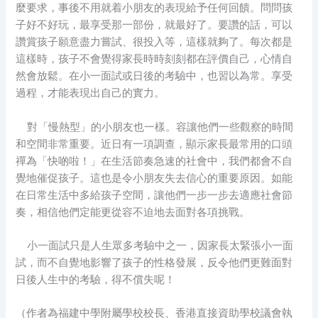
麼要求，事後不用就着小朋友的表現給予任何回饋。問問孩
子好不好玩，最享受那一部份，就最好了。要讚的話，可以
讚賞孩子願意盡力嘗試、很投入等，這樣就夠了。每次都是
這樣時，孩子不會覺得家長時時刻刻都在評價自己，心情自
然會放鬆。在小一面試或日後的考驗中，也習以為常。享受
過程，才能表現出自己的實力。
對「慢熱型」的小朋友也一樣。容讓他們一些觀察的時間
和空間非常重要。近日有一項調查，顯示家長最常用的口頭
禪為「快啲啦！」在生活節奏急速的社會中，我們都會不自
覺地催促孩子。這也是令小朋友失去信心的重要原因。如能
在日常生活中多給孩子空間，讓他們一步一步去適應社會節
奏，相信他們定能更從容不迫地去面對各項挑戰。
小一面試只是人生眾多考驗中之一，因家長太緊張小一面
試，而不自覺地影響了孩子的性格發展，反令他們更難面對
日後人生中的考驗，得不償失呢！
（作者為福建中學附屬學校校長、香港直接資助學校議會執