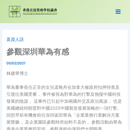
跳
至
主
要
內
容
直資人語
參觀深圳華為有感
05/02/2021
林建華博士
華為董事長任正非的女兒孟晚舟在加拿大被政府扣押待查及
引渡往美國受審， 事件被視為對華為的打擊及拖慢中國科技
發展的陰謀， 這事件已引起中加兩國外交及政治風波， 也是
美國總統特朗普對中國2025中國製造發展策略的一項打擊。
回想早前有機會前往深圳坂田華為「企業業務行業解決方案
展覽廳 」及企業園區參觀時所始料不及的， 参觀活動由華為
香港企業業務部安排，參觀過程中讓我們大開眼界。