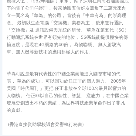
應徵入伍， 1982年離開了軍隊， 南下深圳在南海石油集團底
下的電子公司任經理， 後來他跟五位好友籌集了二萬元來創
立一間名為「華為」的公司， 背後有「中華有為」的崇高理
念。 最初以生產電腦「交換機」業務為主， 後來進行通訊
「交換機」及 通訊設備舆系統的研發。 華為在第五代（5G）
行動通訊系統在世界有領先的地位， 5G系統能提供極快的傳
輸速度，是現在4G網絡的40倍， 為物聯網、 無人駕駛汽
車、無人機等新技術的應用起極大的作用。
華為可說是最有代表性的中國企業而能進入國際市場的代
表， 華為的成功， 可以歸功於任正非的個人魅力。 2005年
美國「時代周刊 」更把 任正非放在全球100名最具影響力的
人物榜。 任正非以自己的個性、智慧、 意志力 ，在中國企業
發展史創造出不朽的業績，為世界科技產業革命作出了非凡
的貢獻。
(香港直接資助學校議會榮譽執行秘書)