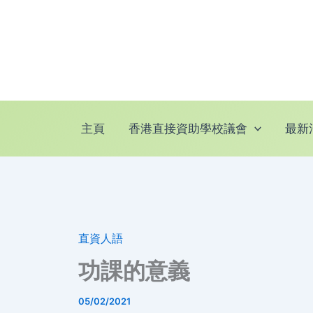
跳
至
主
要
內
容
主頁
香港直接資助學校議會
最新
直資人語
功課的意義
05/02/2021