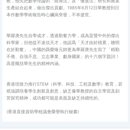
教，他先把數學理論的「統籌法」及「優選法」研究和農業
生產結合起來，做出傑出貢獻。1985年6月12日華教授到日
本作數學學術報告時心臟病突發，不幸逝世。
華羅庚先生自學成才，透過勤奮力學，成為蜚聲中外的傑出
科學家，但他從不迷信天才，他認爲「天才由於積累，聰明
在於勤奮」，中國的聶榮臻元帥更為華羅庚先生寫了「精勤
不倦、自強不息、立志事業、獻身國家」的十六個字題詞！
高度概括華先生的精神內涵。
香港現致力推行STEM（科學、科技、工程及數學）教育，若
祇強調培養學生創新及創意，缺乏像華教授的自主學習及刻
苦探究精神，成功都可能是表面及缺乏持續性的。
(香港直接資助學校議會榮譽執行秘書)