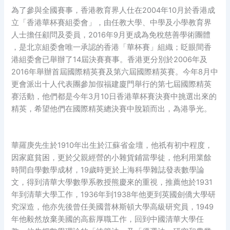
為了參與全國賽事，香港教育界人仕在2004年10月於香港成
立「香港華杯賽組委會」，由任教大學、中學及小學教育界
人士擔任顧問及委員，2016年9月更成為免稅慈善學術團體
，是北京組委會唯一承認的香港「華杯賽」組織；眨眼間香
港組委會已舉辦了14屆決賽賽事。香港更分別於2006年及
2016年舉辦首屆國際精英賽及第六屆國際精英賽。今年8月中
更會派出十人代表團參加假福建廈門舉行的第七屆國際精英
赛活動，他們都是今年3月10日香港華杯賽決賽中挑選出來的
精英，希望他們在國際精英總決賽中脫穎而出，為港爭光。
華羅庚先生於1910年出生於江蘇省金壇，他祇有初中程度，
因家庭貧困，更於父親經營的小雜貨鋪當學徒，他利用業餘
時間自學數學成材，19歲時更於上海科學雜誌發表數學論
文，得到清華大學數學系教授熊慶來的重視，推薦他於1931
年到清華大學工作，1936年到1938年他更到英國劍僑大學研
究深造，他亦先後曾任美國普林斯頓大學高級研究員，1949
年他毅然放棄美國的高薪厚職工作，回到中國清華大學任