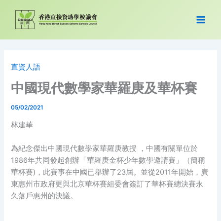
跳
至
主
要
內
容
直資人語
中國現代數學家華羅庚及華杯賽
05/02/2021
林建華
為紀念傑出中國現代數學家華羅庚教授 ，中國有關單位於
1986年共同發起創辦「華羅庚金杯少年數學邀請賽」（簡稱
華杯賽)，此賽事在中國已舉辦了23屆。並從2011年開始，廣
東惠州市政府更與北京華杯賽組委會簽訂了華杯賽總決賽永
久落戶惠州的決議。